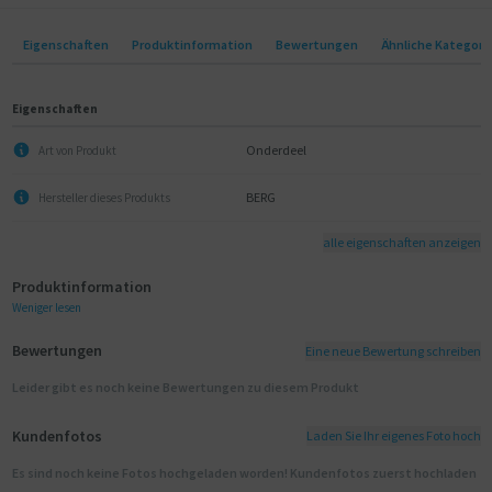
Eigenschaften
Produktinformation
Bewertungen
Ähnliche Kategori
Eigenschaften
Onderdeel
Art von Produkt
BERG
Hersteller dieses Produkts
alle eigenschaften anzeigen
Produktinformation
Weniger lesen
Bewertungen
Eine neue Bewertung schreiben
Leider gibt es noch keine Bewertungen zu diesem Produkt
Kundenfotos
Laden Sie Ihr eigenes Foto hoch
Es sind noch keine Fotos hochgeladen worden! Kundenfotos zuerst hochladen