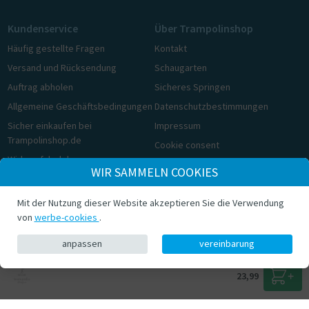
Kundenservice
Über Trampolinshop
Häufig gestellte Fragen
Kontakt
Versand und Rücksendung
Schaugarten
Auftrag abholen
Sicheres Springen
Allgemeine Geschäftsbedingungen
Datenschutzbestimmungen
Sicher einkaufen bei
Impressum
Trampolinshop.de
Cookie consent
Widerrufsbelehrung
WIR SAMMELN COOKIES
Cookie consent
Mit der Nutzung dieser Website akzeptieren Sie die Verwendung
© Trampolinshop.de 2026
von
werbe-cookies
.
anpassen
vereinbarung
23,99