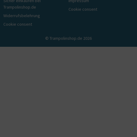
Sicher einkaufen bei
Impressum
Trampolinshop.de
Cookie consent
Widerrufsbelehrung
Cookie consent
© Trampolinshop.de 2026