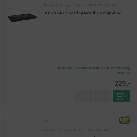
Rampe | Spottingmat | Airspot - BERG - 140 x 80 x 10 cm
(LxBxH) - schwarz
BERG x GRT Spotting Mat für Trampoline
Heute vor 17:00 Uhr bestellt, am selben Werktag
versandt
229,-
Exit
Trampolin Sonstiges Zubehör - EXIT - 519 x 305 cm -
Rechteckig