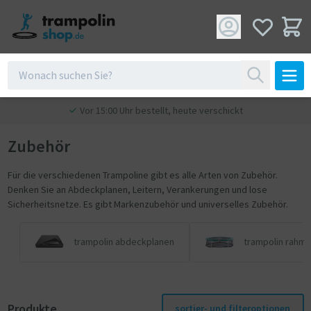
Vor 15:00 Uhr bestellt, heute verschickt
Zubehör
Für die verschiedenen Trampoline gibt es alle Arten von Zubehör.
Denken Sie an Abdeckplanen, Leitern, Verankerungen und lose
Sicherheitsnetze. Es gibt Markenzubehör und universelles Zubehör.
trampolin abdeckplanen
trampolin rahm
Produkte
sortier- und filteroptionen