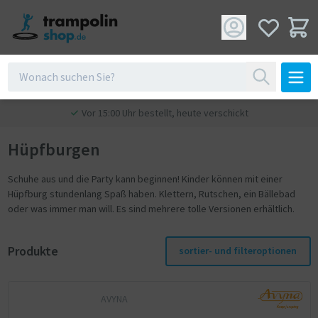
Vor 15:00 Uhr bestellt, heute verschickt
Hüpfburgen
Schuhe aus und die Party kann beginnen! Kinder können mit einer
Hüpfburg stundenlang Spaß haben. Klettern, Rutschen, ein Bällebad
oder was immer man will. Es sind mehrere tolle Versionen erhältlich.
Produkte
sortier- und filteroptionen
AVYNA