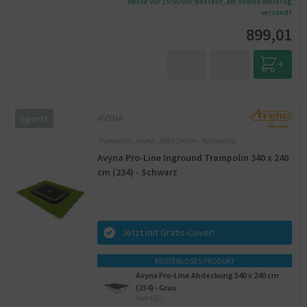
Heute vor 15:00 Uhr bestellt, am selben Werktag
versandt
899,01
AVYNA
Sports
Trampolin - Avyna - 340 x 240 cm - Rechteckig
Avyna Pro-Line Inground Trampolin 340 x 240
cm (234) - Schwarz
Jetzt mit Gratis-Cover!
KOSTENLOSES PRODUKT
Avyna Pro-Line Abdeckung 340 x 240 cm
(234) - Grau
twv €92,-