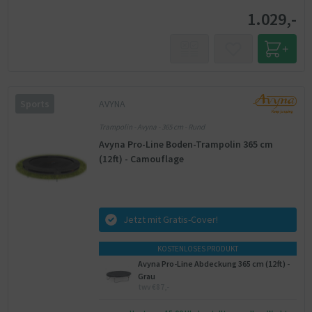
1.029,-
AVYNA
Sports
Trampolin - Avyna - 365 cm - Rund
Avyna Pro-Line Boden-Trampolin 365 cm
(12ft) - Camouflage
Jetzt mit Gratis-Cover!
KOSTENLOSES PRODUKT
Avyna Pro-Line Abdeckung 365 cm (12ft) -
Grau
twv €87,-