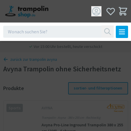
Vor 15:00 Uhr bestellt, heute verschickt
zurück zur trampolin avyna
Avyna Trampolin ohne Sicherheitsnetz
Produkte
sortier- und filteroptionen
AVYNA
Sports
Trampolin - Avyna - 380 x 255 cm - Rechteckig
Avyna Pro-Line Inground Trampolin 380 x 255
cm (238) - Schwarz