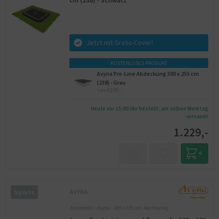
Jetzt mit Gratis-Cover!
KOSTENLOSES PRODUKT
Avyna Pro-Line Abdeckung 380 x 255 cm
(238) - Grau
twv €100,-
Heute vor 15:00 Uhr bestellt, am selben Werktag
versandt
1.229,-
AVYNA
Sports
Trampolin - Avyna - 305 x 225 cm - Rechteckig