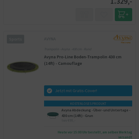
1.329,-
AVYNA
Sports
Trampolin - Avyna - 430 cm - Rund
Avyna Pro-Line Boden-Trampolin 430 cm
(14ft) - Camouflage
Jetzt mit Gratis-Cover!
KOSTENLOSES PRODUKT
Avyna Abdeckung - Über- und Untertage -
430 cm (14ft) - Grun
twv €95,-
Heute vor 15:00 Uhr bestellt, am selben Werktag
versandt