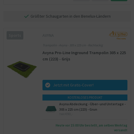
Größter Schaugarten in den Benelux-Ländern
AVYNA
Sports
Trampolin - Avyna - 305 x 225 cm - Rechteckig
Avyna Pro-Line Inground Trampolin 305 x 225
cm (223) - Grijs
Jetzt mit Gratis-Cover!
KOSTENLOSES PRODUKT
Avyna Abdeckung - Über- und Untertage -
305 x 225 cm (223) - Grun
twv €90,-
Heute vor 15:00 Uhr bestellt, am selben Werktag
versandt