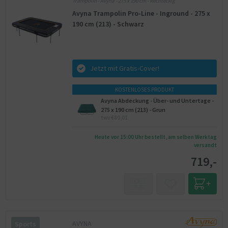
Trampolin - Avyna - 275 x 190 cm - Rechteckig
Avyna Trampolin Pro-Line - Inground - 275 x
190 cm (213) - Schwarz
Jetzt mit Gratis-Cover!
KOSTENLOSES PRODUKT
Avyna Abdeckung - Über- und Untertage -
275 x 190 cm (213) - Grun
twv €80,01
Heute vor 15:00 Uhr bestellt, am selben Werktag
versandt
719,-
AVYNA
Sports