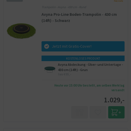
Trampolin - Avyna - 430 cm - Rund
Avyna Pro-Line Boden-Trampolin - 430 cm
(14ft) - Schwarz
Jetzt mit Gratis-Cover!
KOSTENLOSES PRODUKT
Avyna Abdeckung - Über- und Untertage -
430 cm (14ft) - Grun
twv €95,-
Heute vor 15:00 Uhr bestellt, am selben Werktag
versandt
1.029,-