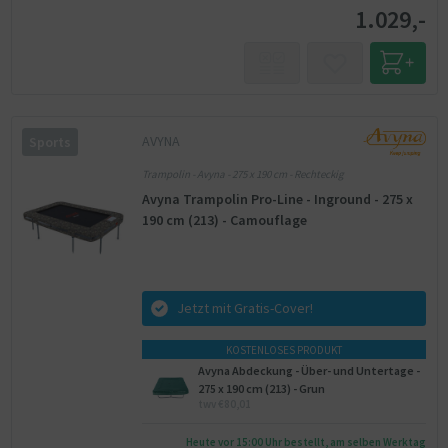
1.029,-
AVYNA
Sports
Trampolin - Avyna - 275 x 190 cm - Rechteckig
Avyna Trampolin Pro-Line - Inground - 275 x
190 cm (213) - Camouflage
Jetzt mit Gratis-Cover!
KOSTENLOSES PRODUKT
Avyna Abdeckung - Über- und Untertage -
275 x 190 cm (213) - Grun
twv €80,01
Heute vor 15:00 Uhr bestellt, am selben Werktag