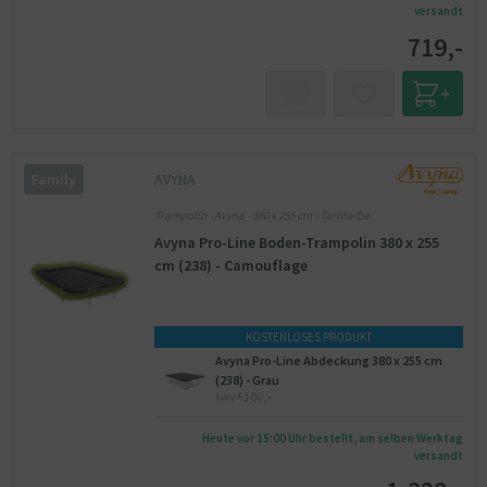
versandt
719,-
AVYNA
Family
Trampolin - Avyna - 380 x 255 cm - Tarnfarbe
Avyna Pro-Line Boden-Trampolin 380 x 255
cm (238) - Camouflage
KOSTENLOSES PRODUKT
Avyna Pro-Line Abdeckung 380 x 255 cm
(238) - Grau
twv €100,-
Heute vor 15:00 Uhr bestellt, am selben Werktag
versandt