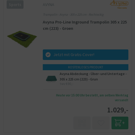
AVYNA
Sports
Trampolin - Avyna - 305 x 225 cm - Rechteckig
Avyna Pro-Line Inground Trampolin 305 x 225
cm (223) - Groen
Jetzt mit Gratis-Cover!
KOSTENLOSES PRODUKT
Avyna Abdeckung - Über- und Untertage -
305 x 225 cm (223) - Grun
twv €90,-
Heute vor 15:00 Uhr bestellt, am selben Werktag
versandt
1.029,-