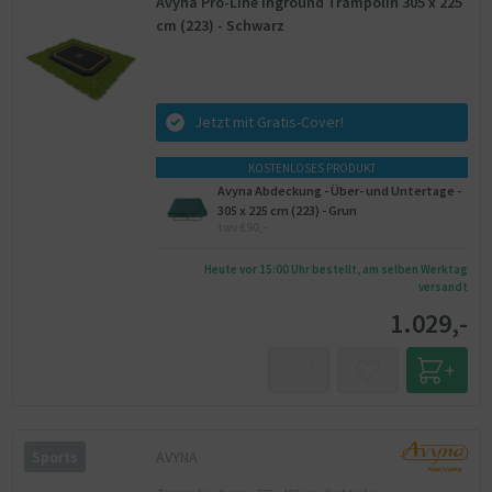
Avyna Pro-Line Inground Trampolin 305 x 225
cm (223) - Schwarz
Jetzt mit Gratis-Cover!
KOSTENLOSES PRODUKT
Avyna Abdeckung - Über- und Untertage -
305 x 225 cm (223) - Grun
twv €90,-
Heute vor 15:00 Uhr bestellt, am selben Werktag
versandt
1.029,-
AVYNA
Sports