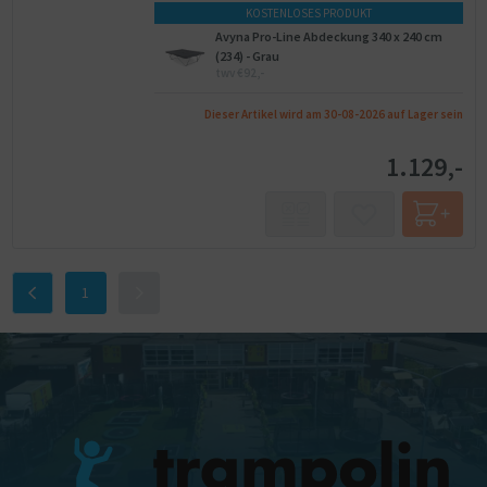
KOSTENLOSES PRODUKT
Avyna Pro-Line Abdeckung 340 x 240 cm
(234) - Grau
twv €92,-
Dieser Artikel wird am 30-08-2026 auf Lager sein
1.129,-
1