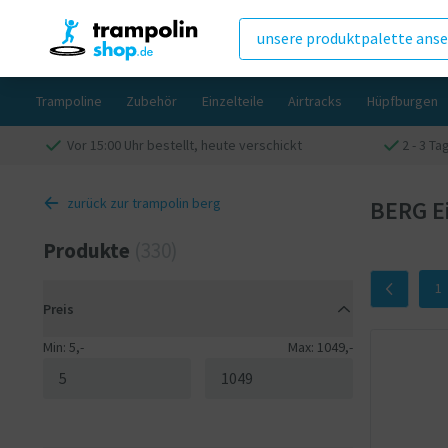
unsere produktpalette ans
Trampoline
Zubehör
Einzelteile
Airtracks
Hüpfburgen
Vor 15:00 Uhr bestellt, heute verschickt
2 - 3 Ta
zurück zur trampolin berg
BERG Ei
Produkte
(330)
1
Preis
Min: 5,-
Max: 1049,-