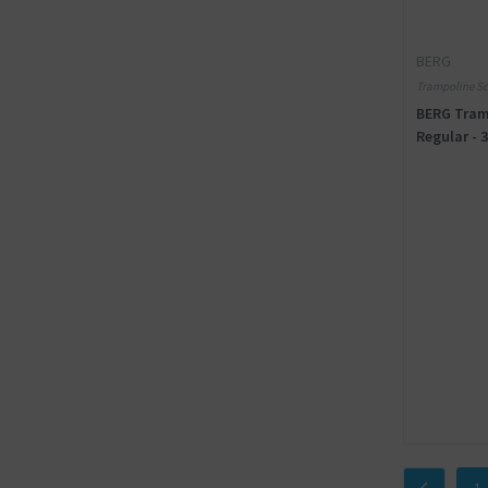
BERG
Trampoline Sc
BERG Tram
Regular - 
1