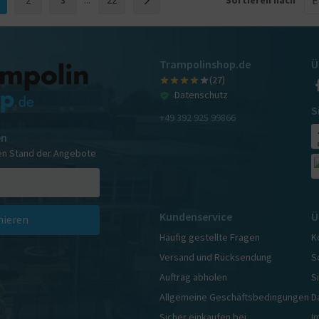
Trampolinshop.de
Ü
(27)
Datenschutz
S
+49 392 925 99866
en
en Stand der Angebote
Kundenservice
Ü
ieren
Häufig gestellte Fragen
K
Versand und Rücksendung
S
Auftrag abholen
S
Allgemeine Geschäftsbedingungen
D
Sicher einkaufen bei
I