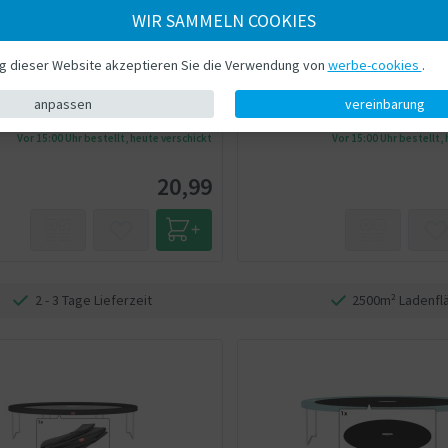
WIR SAMMELN COOKIES
ng dieser Website akzeptieren Sie die Verwendung von
werbe-cookies
.
anpassen
vereinbarung
Vor 15:00 Uhr bestellt, heute verschickt
Vor 15:00 Uhr bestellt,
20,99
2 - 3 Tage Lieferzeit
2500m² Ladenfl