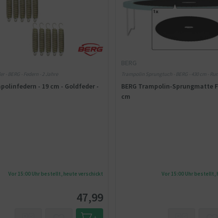
BERG
r - BERG - Federn - 2 Jahre
Trampolin Sprungtuch - BERG - 430 cm - Ru
olinfedern - 19 cm - Goldfeder -
BERG Trampolin-Sprungmatte Fa
cm
Vor 15:00 Uhr bestellt, heute verschickt
Vor 15:00 Uhr bestellt,
47,99