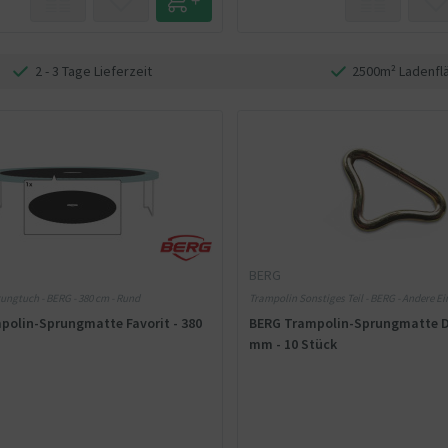
2 - 3 Tage Lieferzeit
2500m² Ladenfl
BERG
ungtuch - BERG - 380 cm - Rund
Trampolin Sonstiges Teil - BERG - Andere Ein
polin-Sprungmatte Favorit - 380
BERG Trampolin-Sprungmatte Dr
mm - 10 Stück