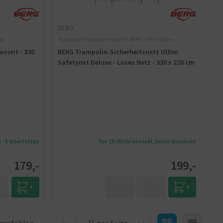
BERG
nd
Trampolin Sicherheitsnetzteil - BERG - 330 x 220 cm -
Rechteckig
vorit - 330
BERG Trampolin-Sicherheitsnetz Ultim
Safetynet Deluxe - Loses Netz - 330 x 220 cm
2 - 5 Arbeitstage
Vor 15:00 Uhr bestellt, heute verschickt
179,-
199,-
Produkteanzahl