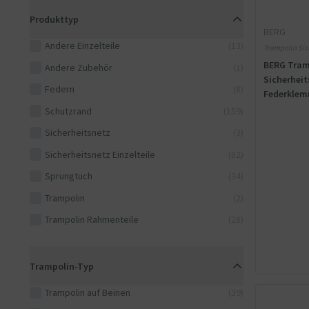
Produkttyp
BERG
Andere Einzelteile
(13)
Trampolin Sich
Sicherheitsnet
BERG Tram
Andere Zubehör
(1)
Sicherhei
Federn
(8)
Federklem
Schutzrand
(159)
Sicherheitsnetz
(3)
Sicherheitsnetz Einzelteile
(82)
Sprungtuch
(34)
Trampolin
(2)
Trampolin Rahmenteile
(28)
Trampolin-Typ
Trampolin auf Beinen
(39)