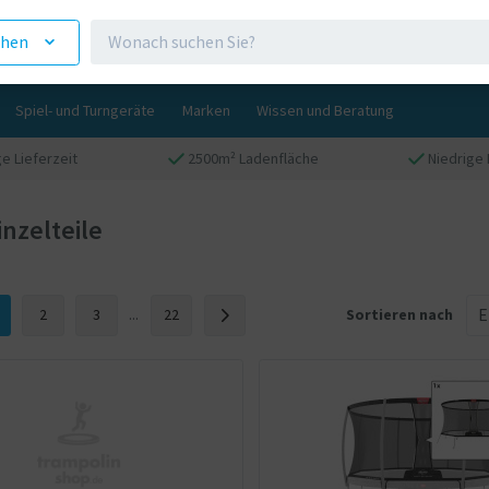
ehen
Spiel- und Turngeräte
Marken
Wissen und Beratung
ge Lieferzeit
2500m² Ladenfläche
Niedrige 
nzelteile
2
3
...
22
Sortieren nach