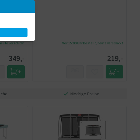
 heute verschickt
Vor 15:00 Uhr bestellt, heute verschickt
349,-
219,-
äche
Niedrige Preise