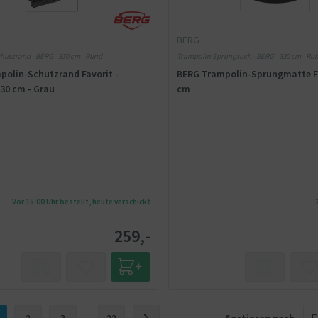
BERG
hutzrand - BERG - 330 cm - Rund
Trampolin Sprungtuch - BERG - 330 cm - Ru
polin-Schutzrand Favorit -
BERG Trampolin-Sprungmatte Fa
330 cm - Grau
cm
Vor 15:00 Uhr bestellt, heute verschickt
259,-
2
3
...
22
Sortieren nach