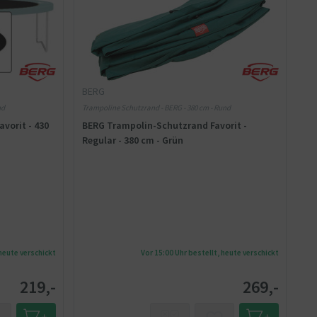
BERG
nd
Trampoline Schutzrand - BERG - 380 cm - Rund
vorit - 430
BERG Trampolin-Schutzrand Favorit -
Regular - 380 cm - Grün
 heute verschickt
Vor 15:00 Uhr bestellt, heute verschickt
219,-
269,-