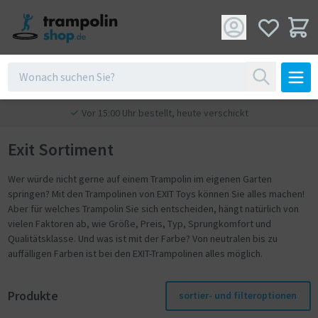
Vor 15:00 Uhr bestellt, heute verschickt
Exit Sortiment
Wer würde nicht gerne auf einem Trampolin im eigenen Garten
springen? Mit den Trampolinen von EXIT Toys können Sie alles machen!
Aber für welches Trampolin Sie sich entscheiden, hängt natürlich von
vielen Faktoren ab, wie Größe, Preis, Typ, Sprungkomfort und
Qualitätsklasse. Und was ist mit der Farbe? Von neutralen bis zu
auffälligen Farben ist bei den EXIT-Trampolinen alles möglich.
Produkte
sortier- und filteroptionen