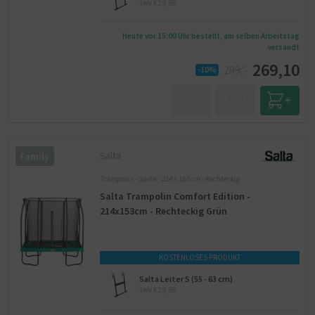
twv €29,95
Heute vor 15:00 Uhr bestellt, am selben Arbeitstag
versandt
269,10
299,-
-10%
Salta
Family
Trampolin - Salta - 214 x 153 cm - Rechteckig
Salta Trampolin Comfort Edition -
214x153cm - Rechteckig Grün
KOSTENLOSES PRODUKT
Salta Leiter S (55 - 63 cm)
twv €29,95