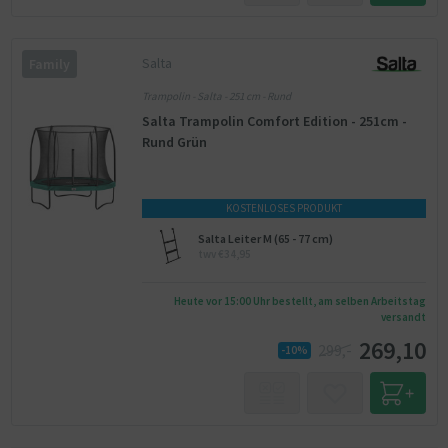
Salta
Family
Trampolin - Salta - 251 cm - Rund
Salta Trampolin Comfort Edition - 251cm -
Rund Grün
KOSTENLOSES PRODUKT
Salta Leiter M (65 - 77 cm)
twv €34,95
Heute vor 15:00 Uhr bestellt, am selben Arbeitstag
versandt
269,10
299,-
-10%