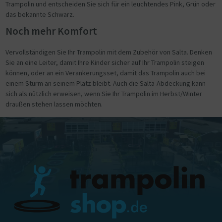
Trampolin und entscheiden Sie sich für ein leuchtendes Pink, Grün oder
das bekannte Schwarz.
Noch mehr Komfort
Vervollständigen Sie Ihr Trampolin mit dem Zubehör von Salta. Denken
Sie an eine Leiter, damit Ihre Kinder sicher auf Ihr Trampolin steigen
können, oder an ein Verankerungsset, damit das Trampolin auch bei
einem Sturm an seinem Platz bleibt. Auch die Salta-Abdeckung kann
sich als nützlich erweisen, wenn Sie Ihr Trampolin im Herbst/Winter
draußen stehen lassen möchten.