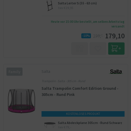
Salta Leiter S (55 - 63 cm)
twv €29,95
Heute vor 15:00 Uhr bestellt, am selben Arbeitstag
versandt
179,10
199,-
-10%
Salta
Family
Trampolin - Salta - 305 cm - Rund
Salta Trampolin Comfort Edition Ground -
305cm - Rund Pink
KOSTENLOSES PRODUKT
Salta Abdeckplane 305cm - Rund Schwarz
twv €79,-