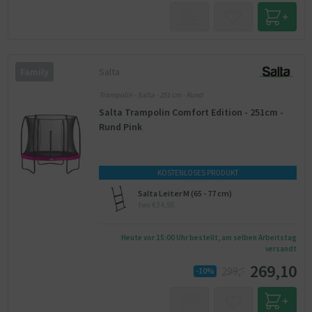
Salta
Family
Trampolin - Salta - 251 cm - Rund
Salta Trampolin Comfort Edition - 251cm -
Rund Pink
KOSTENLOSES PRODUKT
Salta Leiter M (65 - 77 cm)
twv €34,95
Heute vor 15:00 Uhr bestellt, am selben Arbeitstag
versandt
269,10
299,-
-10%