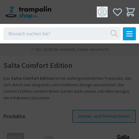
Vor 15:00 Uhr bestellt, heute verschickt
Salta Comfort Edition
Das
Salta Comfort Edition
ist ein außergewöhnliches Trampolin, das
sich durch sein elegantes und modernes Design auszeichnet. Die
Comfort Edition verleiht Ihrem Garten dank seines stilvollen Designs
ein erhabenes Aussehen.
Produkte
sortier- und filteroptionen
Salta
Family