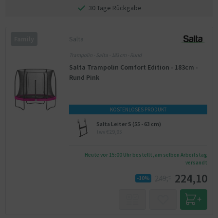
30 Tage Rückgabe
Salta
Family
Trampolin - Salta - 183 cm - Rund
Salta Trampolin Comfort Edition - 183cm -
Rund Pink
KOSTENLOSES PRODUKT
Salta Leiter S (55 - 63 cm)
twv €29,95
Heute vor 15:00 Uhr bestellt, am selben Arbeitstag
versandt
224,10
249,-
-10%