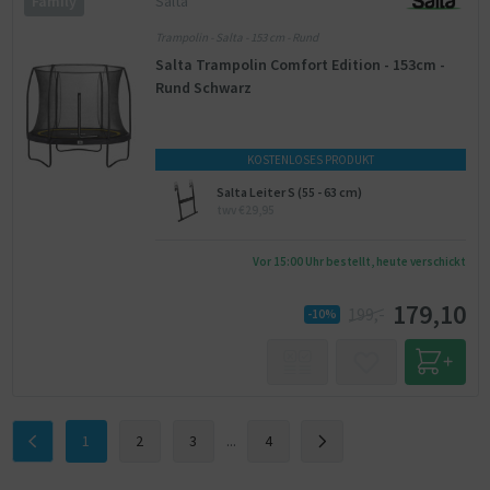
Salta
Family
Trampolin - Salta - 153 cm - Rund
Salta Trampolin Comfort Edition - 153cm -
Rund Schwarz
KOSTENLOSES PRODUKT
Salta Leiter S (55 - 63 cm)
twv €29,95
Vor 15:00 Uhr bestellt, heute verschickt
179,10
199,-
-10%
1
2
3
...
4