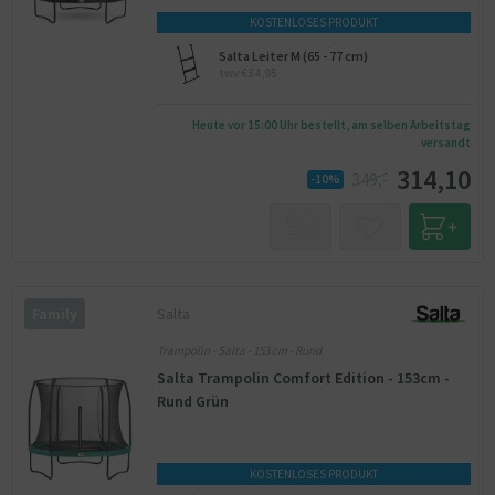
KOSTENLOSES PRODUKT
Salta Leiter M (65 - 77 cm)
twv €34,95
Heute vor 15:00 Uhr bestellt, am selben Arbeitstag
versandt
314,10
349,-
-10%
Salta
Family
Trampolin - Salta - 153 cm - Rund
Salta Trampolin Comfort Edition - 153cm -
Rund Grün
KOSTENLOSES PRODUKT