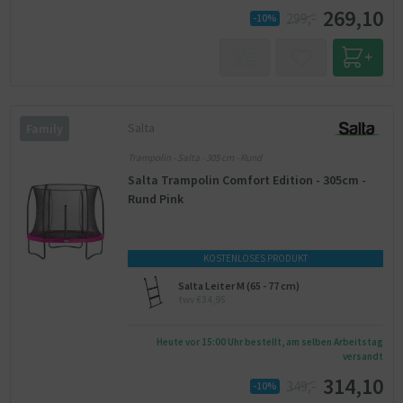
269,10
299,-
-10%
Salta
Family
Trampolin - Salta - 305 cm - Rund
Salta Trampolin Comfort Edition - 305cm -
Rund Pink
KOSTENLOSES PRODUKT
Salta Leiter M (65 - 77 cm)
twv €34,95
Heute vor 15:00 Uhr bestellt, am selben Arbeitstag
versandt
314,10
349,-
-10%