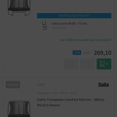
KOSTENLOSES PRODUKT
Salta Leiter M (65 - 77 cm)
twv €34,95
Vor 15:00 Uhr bestellt, heute verschickt
269,10
299,-
-10%
Salta
Family
Trampolin - Salta - 305 cm - Rund
Salta Trampolin Comfort Edition - 305cm -
Rund Schwarz