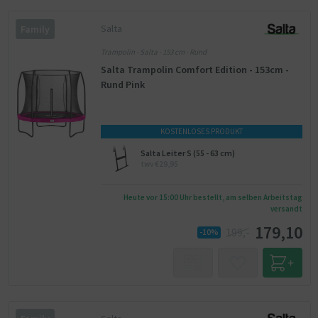
Salta
Family
Trampolin - Salta - 153 cm - Rund
Salta Trampolin Comfort Edition - 153cm -
Rund Pink
KOSTENLOSES PRODUKT
Salta Leiter S (55 - 63 cm)
twv €29,95
Heute vor 15:00 Uhr bestellt, am selben Arbeitstag
versandt
179,10
199,-
-10%