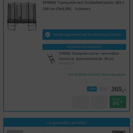
SPRING Trampolin mit Sicherheitsnetz 283 x
190 cm (9x6,5ft) - Schwarz
Vorübergehend mit kostenloser Leiter
KOSTENLOSES PRODUKT
SPRING Trampolin-Leiter - Verstellbar -
Universal - Rahmenhöhe 65 - 95 cm
twv €29,95
Vor 15:00 Uhr bestellt, heute verschickt
369,-
479,-
-23%
vorgestelltes produkt