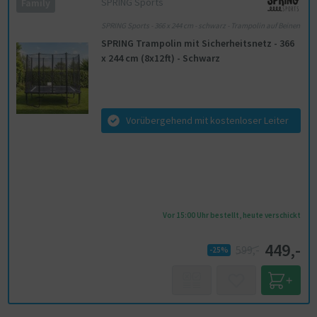
SPRING Sports
Family
SPRING Sports - 366 x 244 cm - schwarz - Trampolin auf Beinen
SPRING Trampolin mit Sicherheitsnetz - 366
x 244 cm (8x12ft) - Schwarz
Vorübergehend mit kostenloser Leiter
Vor 15:00 Uhr bestellt, heute verschickt
449,-
599,-
-25%