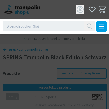
Vor 15:00 Uhr bestellt, heute verschickt
zurück zur trampolin spring
SPRING Trampolin Black Edition Schwarz
Produkte
sortier- und filteroptionen
vorgestelltes produkt
SPRING Sports
Family
Trampolin - SPRING Sports - 283 x 190 cm - Rechteckig