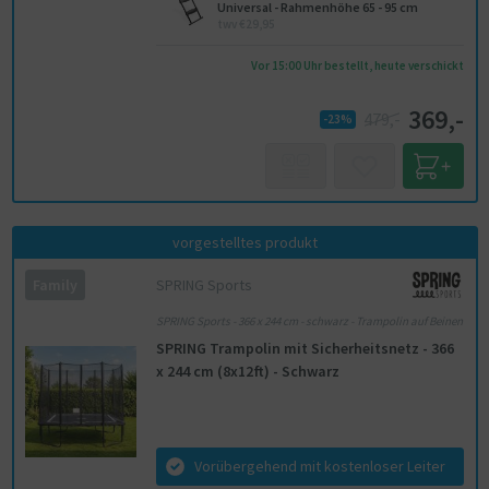
Universal - Rahmenhöhe 65 - 95 cm
twv €29,95
Vor 15:00 Uhr bestellt, heute verschickt
369,-
479,-
-23%
vorgestelltes produkt
SPRING Sports
Family
SPRING Sports - 366 x 244 cm - schwarz - Trampolin auf Beinen
SPRING Trampolin mit Sicherheitsnetz - 366
x 244 cm (8x12ft) - Schwarz
Vorübergehend mit kostenloser Leiter