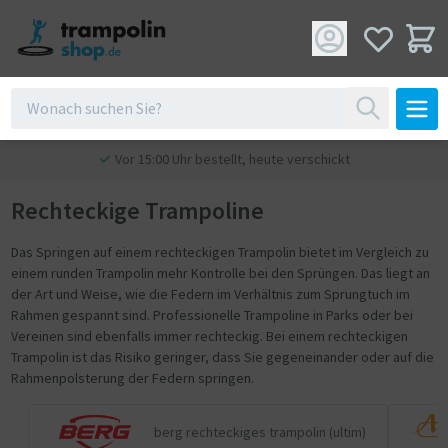
Vor 15:00 Uhr bestellt, heute verschickt
Rechteckige Trampoline
Das Springen auf einem rechteckigen Trampolin bietet im Vergleich zu
einem runden Trampolin mehr Kontrolle bei den Sprüngen. Das liegt an
der Art und Weise, wie die Federn im Verhältnis zum Sprungtuch im
Rahmen gespannt sind. Professionelle Trampoline in Parks oder bei
Vereinen sind ebenfalls immer rechteckig. Bei einem rechteckigen
Trampolin ist das Risiko geringer, dass Sie gegeneinander oder auf die
Rahmenpolsterung der Federn springen.
berg rechteckiges trampolin (ultim)