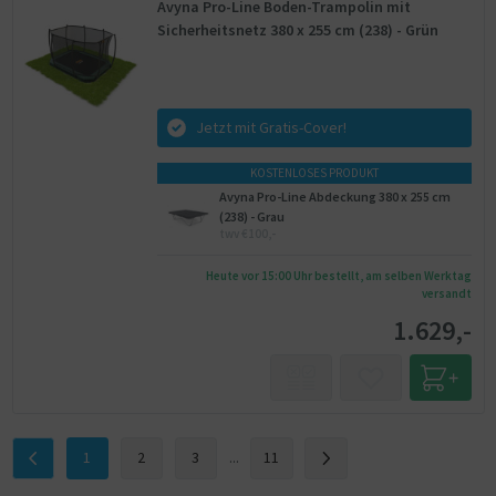
Avyna Pro-Line Boden-Trampolin mit
Sicherheitsnetz 380 x 255 cm (238) - Grün
Jetzt mit Gratis-Cover!
KOSTENLOSES PRODUKT
Avyna Pro-Line Abdeckung 380 x 255 cm
(238) - Grau
twv €100,-
Heute vor 15:00 Uhr bestellt, am selben Werktag
versandt
1.629,-
1
2
3
...
11