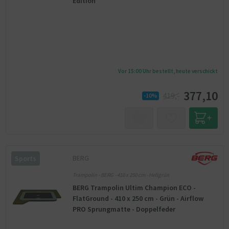
Edition
Vor 15:00 Uhr bestellt, heute verschickt
377,10
419,-
-10%
BERG
Sports
Trampolin - BERG - 410 x 250 cm - Hellgrün
BERG Trampolin Ultim Champion ECO -
FlatGround - 410 x 250 cm - Grün - Airflow
PRO Sprungmatte - Doppelfeder