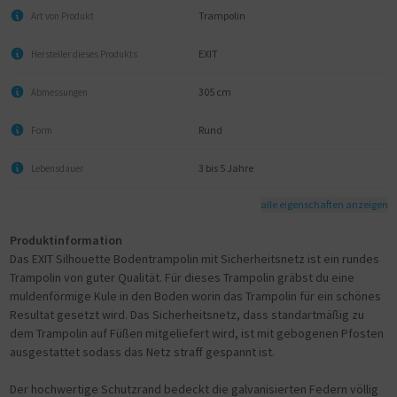
Trampolin
Art von Produkt
EXIT
Hersteller dieses Produkts
305 cm
Abmessungen
Rund
Form
3 bis 5 Jahre
Lebensdauer
alle eigenschaften anzeigen
Produktinformation
Das EXIT Silhouette Bodentrampolin mit Sicherheitsnetz ist ein rundes
Trampolin von guter Qualität. Für dieses Trampolin gräbst du eine
muldenförmige Kule in den Boden worin das Trampolin für ein schönes
Resultat gesetzt wird. Das Sicherheitsnetz, dass standartmäßig zu
dem Trampolin auf Füßen mitgeliefert wird, ist mit gebogenen Pfosten
ausgestattet sodass das Netz straff gespannt ist.
Der hochwertige Schutzrand bedeckt die galvanisierten Federn völlig