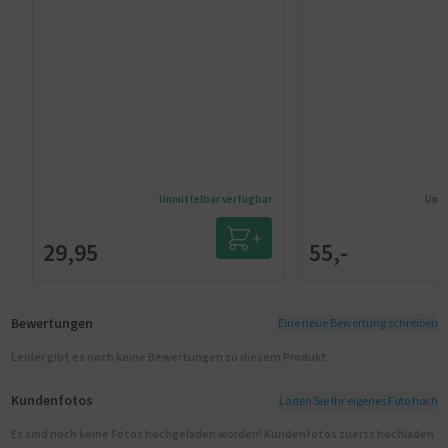
Unmittelbar verfügbar
Unmi
29,95
55,-
Bewertungen
Eine neue Bewertung schreiben
Leider gibt es noch keine Bewertungen zu diesem Produkt
Kundenfotos
Laden Sie Ihr eigenes Foto hoch
Es sind noch keine Fotos hochgeladen worden! Kundenfotos zuerst hochladen