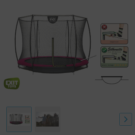
Der hochwertige Schutzrand bedeckt die galvanisierten Federn völlig
und ist mit einem speziell entwickelten Fußschutzsystem versehen,
sodass dein Fuß nicht zwischen die Federn kommen kann. Die kräftigen
Federn stehen Garant für gute Sprungkraft. Der Rahmen des Silhouette
Trampolins ist galvanisiert und pulverbeschichtet sodass Rost keine
Chance hat. Erlebe endlos viel Springspaß auf den EXIT Silhouette
Trampolinen!