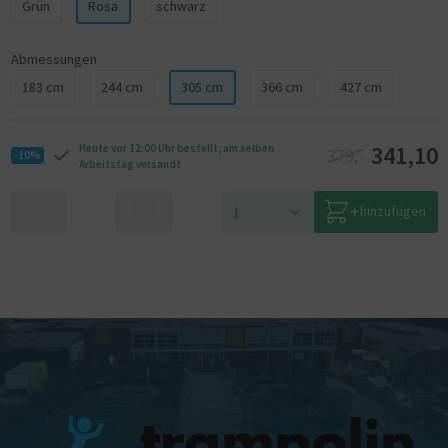
Grün
Rosa
schwarz
Abmessungen
183 cm
244 cm
305 cm
366 cm
427 cm
341,10
Heute vor 12:00 Uhr bestellt, am selben
379,-
-10%
Arbeitstag versandt
hinzufügen