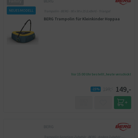
BERG
Family
NEUES MODELL
Trampolin - BERG - 90 x 90 x 25 (LxBxH) - Triangel
BERG Trampolin für Kleinkinder Hoppaa
Vor 15:00 Uhr bestellt, heute verschickt
149,-
199,-
-25%
BERG
Trampolin Sonstiges Zubehör - BERG - Andere Zubehör -