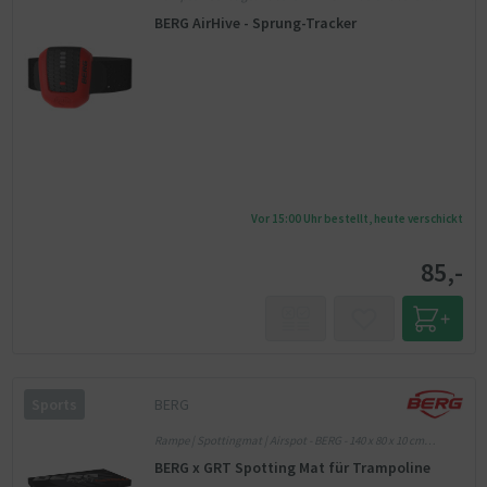
Kinder
BERG AirHive - Sprung-Tracker
Vor 15:00 Uhr bestellt, heute verschickt
85,-
BERG
Sports
Rampe | Spottingmat | Airspot - BERG - 140 x 80 x 10 cm
(LxBxH) - schwarz
BERG x GRT Spotting Mat für Trampoline