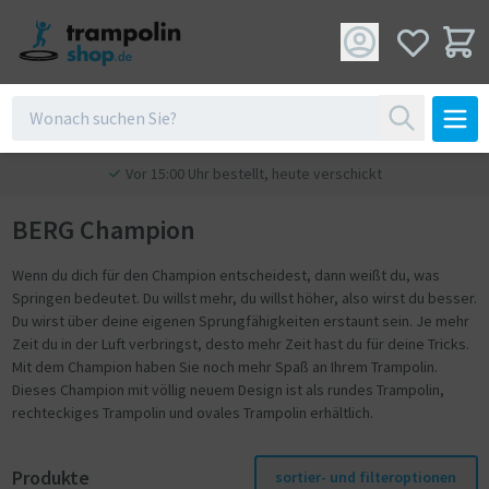
Vor 15:00 Uhr bestellt, heute verschickt
BERG Champion
Wenn du dich für den Champion entscheidest, dann weißt du, was
Springen bedeutet. Du willst mehr, du willst höher, also wirst du besser.
Du wirst über deine eigenen Sprungfähigkeiten erstaunt sein. Je mehr
Zeit du in der Luft verbringst, desto mehr Zeit hast du für deine Tricks.
Mit dem Champion haben Sie noch mehr Spaß an Ihrem Trampolin.
Dieses Champion mit völlig neuem Design ist als rundes Trampolin,
rechteckiges Trampolin und ovales Trampolin erhältlich.
Produkte
sortier- und filteroptionen