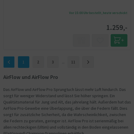
Vor 15:00 Uhr bestellt, heute verschickt
1.259,-
1
2
3
...
11
AirFlow und AirFlow Pro
Das AirFlow und AirFlow Pro Sprungtuch lässt mehr Luft hindurch. Das
sorgt für weniger Widerstand und lässt Sie höher springen. Ein
Qualitätsmaterial für Jung und Alt, das jahrelang hält. Außerdem hat das
AirFlow Pro-Gewebe eine Überlappung, die über die Federn fällt. Dies
sorgt für zusätzliche Sicherheit, da die Wahrscheinlichkeit, zwischen
die Federn zu geraten, geringer ist. AirFlow Pro ist serienmäßig bei
allen rechteckigen (Ultim) und vollständig in den Boden eingelassenen
(FlatGround) Champion-Trampolinen erhältlich.