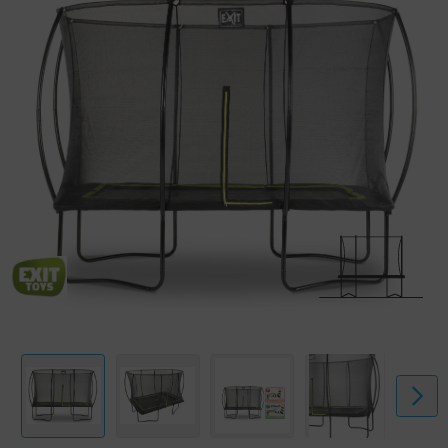
kommen kann. Die soliden Federn stehen für eine gute Sprungkraft
Garant. Der Rahmen des Silhouette Trampolins ist galvanisiert und
pulverbeschichtet, damit Rost keine Chance hat. Auf den rechteckigen
EXIT Silhouette Trampolinen erlebst du endlos viel Springspaß!