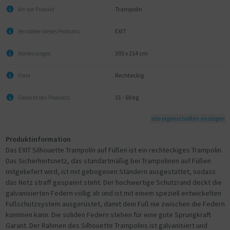
Trampolin
Art von Produkt
EXIT
Hersteller dieses Produkts
305 x 214 cm
Abmessungen
Rechteckig
Form
51 - 60 kg
Gewicht des Produkts
alle eigenschaften anzeigen
Produktinformation
Das EXIT Silhouette Trampolin auf Füßen ist ein rechteckiges Trampolin.
Das Sicherheitsnetz, das standartmäßig bei Trampolinen auf Füßen
mitgeliefert wird, ist mit gebogenen Ständern ausgestattet, sodass
das Netz straff gespannt steht. Der hochwertige Schutzrand deckt die
galvanisierten Federn völlig ab und ist mit einem speziell entwickelten
Fußschutzsystem ausgerüstet, damit dein Fuß nie zwischen die Federn
kommen kann. Die soliden Federn stehen für eine gute Sprungkraft
Garant. Der Rahmen des Silhouette Trampolins ist galvanisiert und