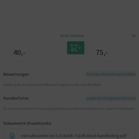
Direkt lieferbar
Unmi
40,-
75,-
Bewertungen
Eine neue Bewertung schreiben
Leider gibt es noch keine Bewertungen zu diesem Produkt
Kundenfotos
Laden Sie Ihr eigenes Foto hoch
Es sind noch keine Fotos hochgeladen worden! Kundenfotos zuerst hochladen
Dokumente (Downloads)
exit-silhouette-rect-214x305-7x10ft-black-handleiding.pdf