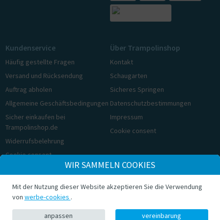
Kundenservice
Über Trampolinshop
Häufig gestellte Fragen
Kontakt
Versand und Rücksendung
Schaugarten
Auftrag abholen
Sicheres Springen
Allgemeine Geschäftsbedingungen
Datenschutzbestimmungen
Sicher einkaufen bei
Impressum
Trampolinshop.de
Cookie consent
Widerrufsbelehrung
Cookie consent
WIR SAMMELN COOKIES
© Trampolinshop.de 2026
Mit der Nutzung dieser Website akzeptieren Sie die Verwendung
von
werbe-cookies
.
anpassen
vereinbarung