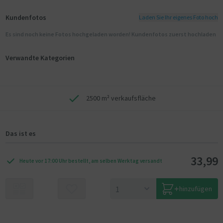
Kundenfotos
Laden Sie Ihr eigenes Foto hoch
Es sind noch keine Fotos hochgeladen worden! Kundenfotos zuerst hochladen
Verwandte Kategorien
2500 m² verkaufsfläche
Das ist es
33,99
Heute vor 17:00 Uhr bestellt, am selben Werktag versandt
hinzufügen