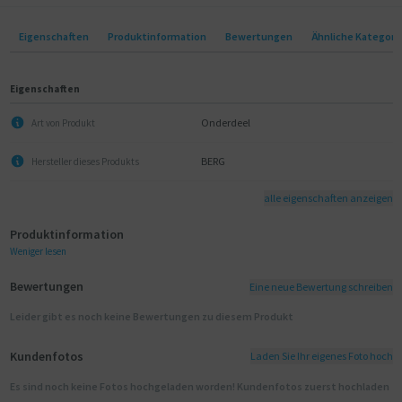
Eigenschaften
Produktinformation
Bewertungen
Ähnliche Kategori
Eigenschaften
Onderdeel
Art von Produkt
BERG
Hersteller dieses Produkts
alle eigenschaften anzeigen
Produktinformation
Weniger lesen
Bewertungen
Eine neue Bewertung schreiben
Leider gibt es noch keine Bewertungen zu diesem Produkt
Kundenfotos
Laden Sie Ihr eigenes Foto hoch
Es sind noch keine Fotos hochgeladen worden! Kundenfotos zuerst hochladen