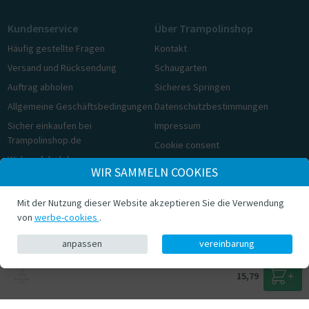
Kundenservice
Über Trampolinshop
Häufig gestellte Fragen
Kontakt
Versand und Rücksendung
Schaugarten
Auftrag abholen
Sicheres Springen
Allgemeine Geschäftsbedingungen
Datenschutzbestimmungen
Sicher einkaufen bei
Impressum
Trampolinshop.de
Cookie consent
Widerrufsbelehrung
WIR SAMMELN COOKIES
Cookie consent
Mit der Nutzung dieser Website akzeptieren Sie die Verwendung
© Trampolinshop.de 2026
von
werbe-cookies
.
anpassen
vereinbarung
15,79