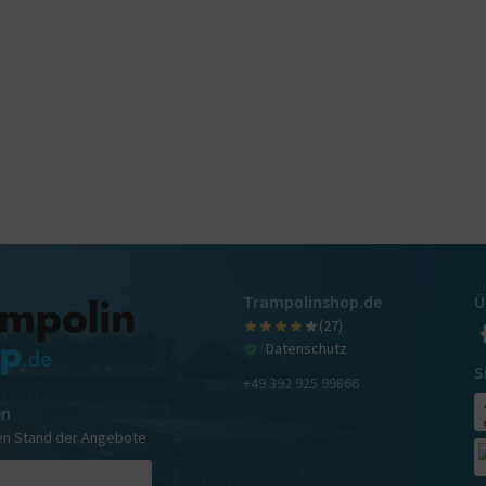
Trampolinshop.de
Ü
(27)
Datenschutz
S
+49 392 925 99866
en
en Stand der Angebote