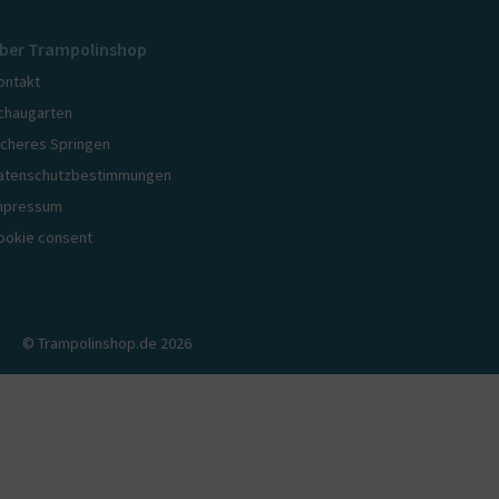
ber Trampolinshop
ontakt
chaugarten
icheres Springen
atenschutzbestimmungen
mpressum
ookie consent
© Trampolinshop.de 2026