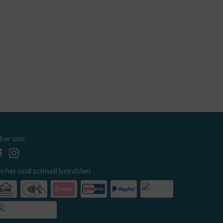
ber uns
icher und schnell bezahlen