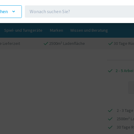
ehen
Spiel- und Turngeräte
Marken
Wissen und Beratung
ge Lieferzeit
2500m² Ladenfläche
30 Tage R
2 - 5 Arbe
2 - 3 Tage
2500m² L
30 Tage 