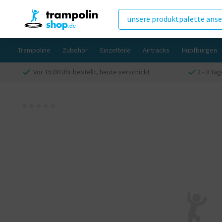
unsere produktpalette ans
Trampoline
Zubehör
Einzelteile
Airtracks
Hüpfburgen
Vor 15:00 Uhr bestellt, heute verschickt
2 - 3 Ta