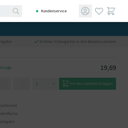
Kundenservice
ückgabe
Größter Schaugarten in den Benelux-Ländern
19,69
itstage
in den warenkorb legen
 Lieferzeit
adenfläche
Rückgabe