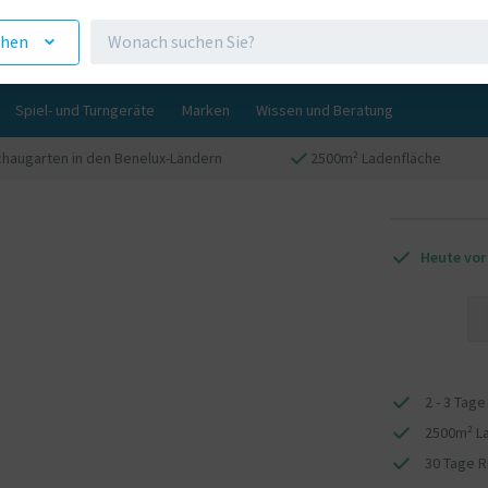
ehen
Spiel- und Turngeräte
Marken
Wissen und Beratung
haugarten in den Benelux-Ländern
2500m² Ladenfläche
Heute vor
2 - 3 Tage
2500m² L
30 Tage 