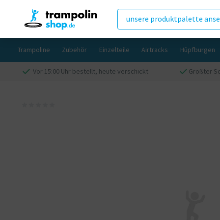
unsere produktpalette ans
Trampoline
Zubehör
Einzelteile
Airtracks
Hüpfburgen
Vor 15:00 Uhr bestellt, heute verschickt
Größter Sc