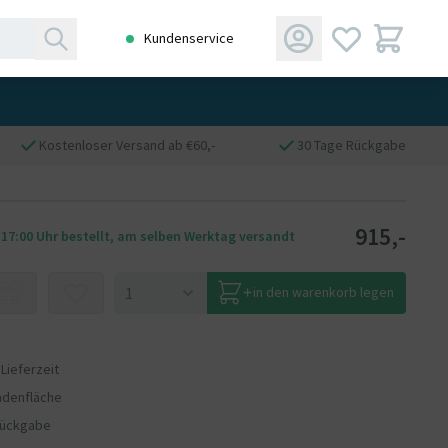
Kundenservice
Kostenloser Versand ab €60,-
30 Tage Rückgabe
915,-
 17:00 Uhr bestellt, am selben Werktag versandt
in den warenkorb legen
 Lieferzeit
adenfläche
Rückgabe