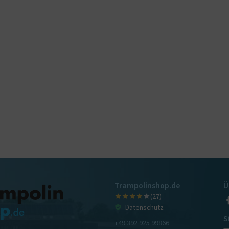
Trampolinshop.de
Ü
(27)
Datenschutz
S
+49 392 925 99866