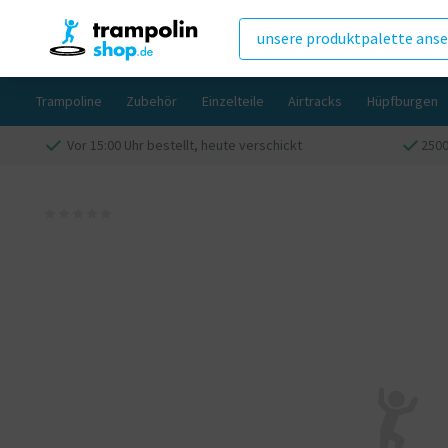
unsere produktpalette ans
Trampoline
Zubehör
Einzelteile
Airtracks
Hüpfburgen
Vor 15:00 Uhr bestellt, heute verschickt
250