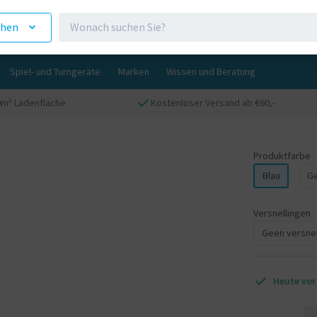
ehen
Spiel- und Turngeräte
Marken
Wissen und Beratung
0m² Ladenfläche
Kostenloser Versand ab €60,-
Produktfarbe
Blau
Ge
Versnellingen
Geen versnel
Heute vor