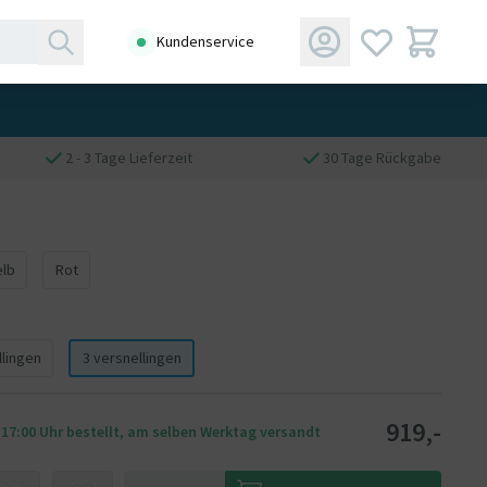
Kundenservice
2 - 3 Tage Lieferzeit
30 Tage Rückgabe
lb
Rot
lingen
3 versnellingen
919,-
 17:00 Uhr bestellt, am selben Werktag versandt