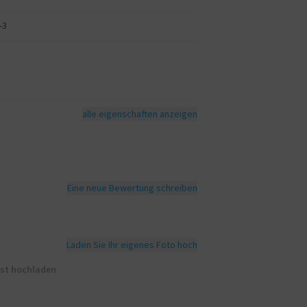
-3
alle eigenschaften anzeigen
Eine neue Bewertung schreiben
Laden Sie Ihr eigenes Foto hoch
rst hochladen