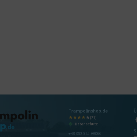
Trampolinshop.de
Ü
(27)
Datenschutz
S
+49 392 925 99866