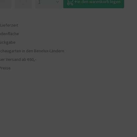
in den warenkorb legen
 Lieferzeit
adenfläche
Rückgabe
chaugarten in den Benelux-Ländern
er Versand ab €60,-
Preise