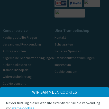
Kundenservice
Über Trampolinshop
Häufig gestellte Fragen
Kontakt
Versand und Rücksendung
Schaugarten
Auftrag abholen
Sicheres Springen
Allgemeine Geschäftsbedingungen
Datenschutzbestimmungen
Sicher einkaufen bei
Impressum
Trampolinshop.de
Cookie consent
Widerrufsbelehrung
Cookie consent
WIR SAMMELN COOKIES
© Trampolinshop.de 2026
Mit der Nutzung dieser Website akzeptieren Sie die Verwendung
von
werbe-cookies
.