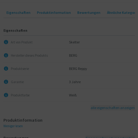
Eigenschaften
Produktinformation
Bewertungen
Ähnliche Kategori
Eigenschaften
Skelter
Art von Produkt
BERG
Hersteller dieses Produkts
BERG Reppy
Produktserie
3 Jahre
Garantie
Weiß
Produktfarbe
alle eigenschaften anzeigen
Produktinformation
Weniger lesen