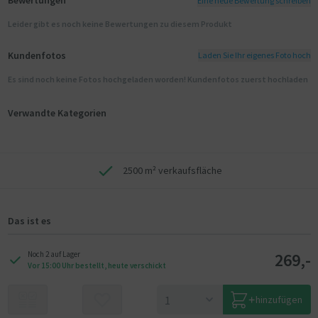
Bewertungen
Eine neue Bewertung schreiben
Leider gibt es noch keine Bewertungen zu diesem Produkt
Kundenfotos
Laden Sie Ihr eigenes Foto hoch
Es sind noch keine Fotos hochgeladen worden! Kundenfotos zuerst hochladen
Verwandte Kategorien
2500 m² verkaufsfläche
Das ist es
269,-
Noch 2 auf Lager
Vor 15:00 Uhr bestellt, heute verschickt
hinzufügen