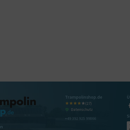
Trampolinshop.de
Ü
(27)
Datenschutz
S
+49 392 925 99866
en