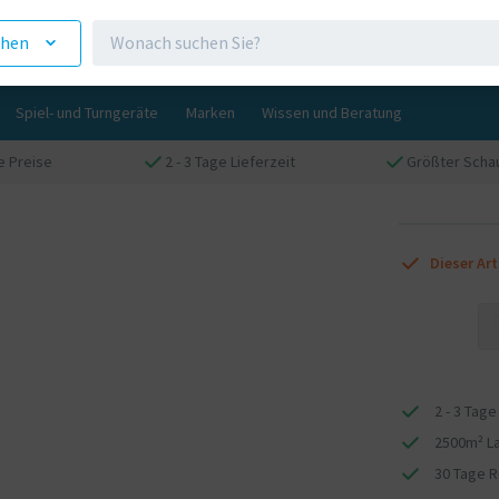
ehen
Spiel- und Turngeräte
Marken
Wissen und Beratung
e Preise
2 - 3 Tage Lieferzeit
Größter Scha
Dieser Art
2 - 3 Tage
2500m² L
30 Tage 