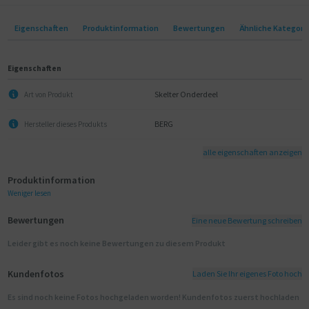
Eigenschaften
Produktinformation
Bewertungen
Ähnliche Kategori
Eigenschaften
Skelter Onderdeel
Art von Produkt
BERG
Hersteller dieses Produkts
alle eigenschaften anzeigen
Produktinformation
Weniger lesen
Bewertungen
Eine neue Bewertung schreiben
Leider gibt es noch keine Bewertungen zu diesem Produkt
Kundenfotos
Laden Sie Ihr eigenes Foto hoch
Es sind noch keine Fotos hochgeladen worden! Kundenfotos zuerst hochladen