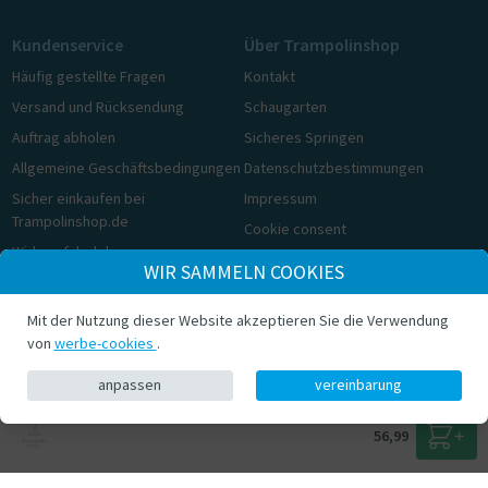
Kundenservice
Über Trampolinshop
Häufig gestellte Fragen
Kontakt
Versand und Rücksendung
Schaugarten
Auftrag abholen
Sicheres Springen
Allgemeine Geschäftsbedingungen
Datenschutzbestimmungen
Sicher einkaufen bei
Impressum
Trampolinshop.de
Cookie consent
Widerrufsbelehrung
WIR SAMMELN COOKIES
Cookie consent
Mit der Nutzung dieser Website akzeptieren Sie die Verwendung
© Trampolinshop.de 2026
von
werbe-cookies
.
anpassen
vereinbarung
56,99