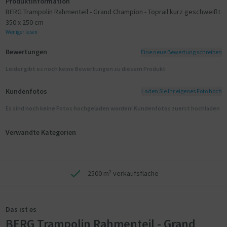
Produktinformation
BERG Trampolin Rahmenteil - Grand Champion - Toprail kurz geschweißt
350 x 250 cm
Weniger lesen
Bewertungen
Eine neue Bewertung schreiben
Leider gibt es noch keine Bewertungen zu diesem Produkt
Kundenfotos
Laden Sie Ihr eigenes Foto hoch
Es sind noch keine Fotos hochgeladen worden! Kundenfotos zuerst hochladen
Verwandte Kategorien
2500 m² verkaufsfläche
Das ist es
BERG Trampolin Rahmenteil - Grand