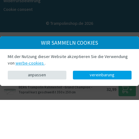
Widerrufsbelehrung
Cookie consent
© Trampolinshop.de 2026
WIR SAMMELN COOKIES
Mit der Nutzung dieser Website akzeptieren Sie die Verwendung
von
werbe-cookies
.
anpassen
vereinbarung
BERG Trampolin Rahmenteil - Grand Champion -
32,99
Toprail kurz geschweißt 350 x 250 cm