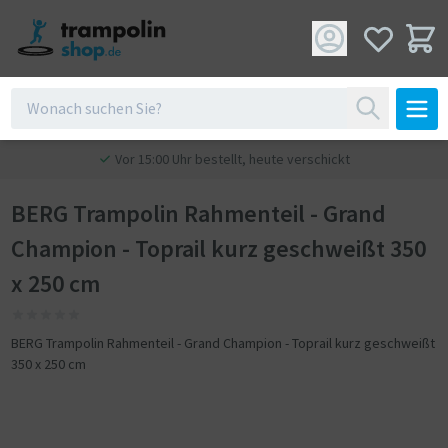
Vor 15:00 Uhr bestellt, heute verschickt
BERG Trampolin Rahmenteil - Grand
Champion - Toprail kurz geschweißt 350
x 250 cm
BERG Trampolin Rahmenteil - Grand Champion - Toprail kurz geschweißt
350 x 250 cm