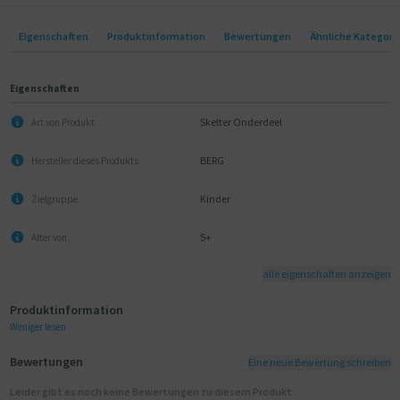
Eigenschaften
Produktinformation
Bewertungen
Ähnliche Kategori
Eigenschaften
Skelter Onderdeel
Art von Produkt
BERG
Hersteller dieses Produkts
Kinder
Zielgruppe
5+
Alter von
alle eigenschaften anzeigen
Produktinformation
Weniger lesen
Bewertungen
Eine neue Bewertung schreiben
Leider gibt es noch keine Bewertungen zu diesem Produkt