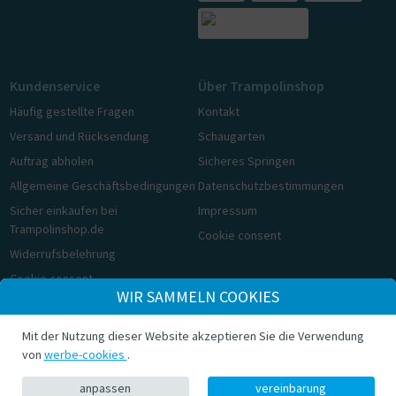
Kundenservice
Über Trampolinshop
Häufig gestellte Fragen
Kontakt
Versand und Rücksendung
Schaugarten
Auftrag abholen
Sicheres Springen
Allgemeine Geschäftsbedingungen
Datenschutzbestimmungen
Sicher einkaufen bei
Impressum
Trampolinshop.de
Cookie consent
Widerrufsbelehrung
Cookie consent
WIR SAMMELN COOKIES
© Trampolinshop.de 2026
Mit der Nutzung dieser Website akzeptieren Sie die Verwendung
von
werbe-cookies
.
anpassen
vereinbarung