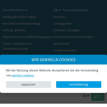
Kundenservice
Über Trampolinshop
Häufig gestellte Fragen
Kontakt
Versand und Rücksendung
Schaugarten
Auftrag abholen
Sicheres Springen
Allgemeine Geschäftsbedingungen
Datenschutzbestimmungen
Sicher einkaufen bei
Impressum
Trampolinshop.de
Cookie consent
Widerrufsbelehrung
WIR SAMMELN COOKIES
Cookie consent
Mit der Nutzung dieser Website akzeptieren Sie die Verwendung
© Trampolinshop.de 2026
von
werbe-cookies
.
anpassen
vereinbarung
28,99