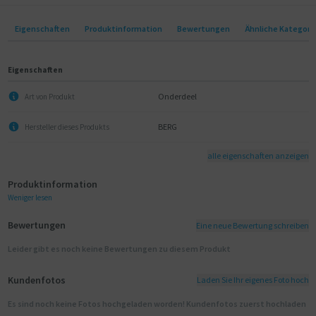
Eigenschaften
Produktinformation
Bewertungen
Ähnliche Kategori
Eigenschaften
Onderdeel
Art von Produkt
BERG
Hersteller dieses Produkts
alle eigenschaften anzeigen
Produktinformation
Weniger lesen
Bewertungen
Eine neue Bewertung schreiben
Leider gibt es noch keine Bewertungen zu diesem Produkt
Kundenfotos
Laden Sie Ihr eigenes Foto hoch
Es sind noch keine Fotos hochgeladen worden! Kundenfotos zuerst hochladen