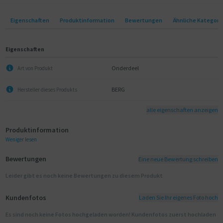
Eigenschaften
Produktinformation
Bewertungen
Ähnliche Kategori
Eigenschaften
Onderdeel
Art von Produkt
BERG
Hersteller dieses Produkts
alle eigenschaften anzeigen
Produktinformation
Weniger lesen
Bewertungen
Eine neue Bewertung schreiben
Leider gibt es noch keine Bewertungen zu diesem Produkt
Kundenfotos
Laden Sie Ihr eigenes Foto hoch
Es sind noch keine Fotos hochgeladen worden! Kundenfotos zuerst hochladen