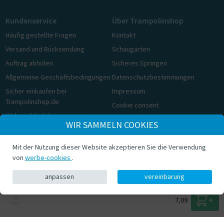
Kundenservice
Über Trampolinshop
Häufig gestellte Fragen
Kontakt
Versand und Rücksendung
Schaugarten
Auftrag abholen
Sicheres Springen
Allgemeine Geschäftsbedingungen
Datenschutzbestimmungen
Sicher einkaufen bei
Impressum
Trampolinshop.de
Cookie consent
Widerrufsbelehrung
WIR SAMMELN COOKIES
Cookie consent
Mit der Nutzung dieser Website akzeptieren Sie die Verwendung
© Trampolinshop.de 2026
von
werbe-cookies
.
anpassen
vereinbarung
7,09