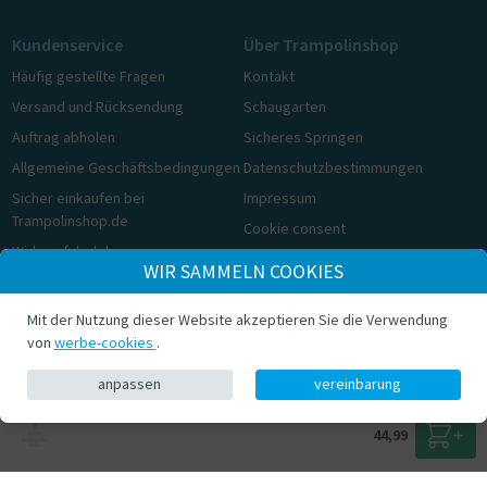
Kundenservice
Über Trampolinshop
Häufig gestellte Fragen
Kontakt
Versand und Rücksendung
Schaugarten
Auftrag abholen
Sicheres Springen
Allgemeine Geschäftsbedingungen
Datenschutzbestimmungen
Sicher einkaufen bei
Impressum
Trampolinshop.de
Cookie consent
Widerrufsbelehrung
WIR SAMMELN COOKIES
Cookie consent
Mit der Nutzung dieser Website akzeptieren Sie die Verwendung
© Trampolinshop.de 2026
von
werbe-cookies
.
anpassen
vereinbarung
44,99