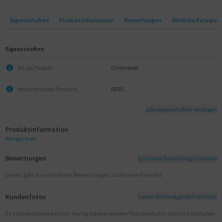
Eigenschaften
Produktinformation
Bewertungen
Ähnliche Kategori
Eigenschaften
Onderdeel
Art von Produkt
BERG
Hersteller dieses Produkts
alle eigenschaften anzeigen
Produktinformation
Weniger lesen
Bewertungen
Eine neue Bewertung schreiben
Leider gibt es noch keine Bewertungen zu diesem Produkt
Kundenfotos
Laden Sie Ihr eigenes Foto hoch
Es sind noch keine Fotos hochgeladen worden! Kundenfotos zuerst hochladen