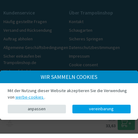
Kundenservice
Über Trampolinshop
Häufig gestellte Fragen
Kontakt
Versand und Rücksendung
Schaugarten
Auftrag abholen
Sicheres Springen
Allgemeine Geschäftsbedingungen
Datenschutzbestimmungen
Sicher einkaufen bei
Impressum
Trampolinshop.de
Cookie consent
Widerrufsbelehrung
WIR SAMMELN COOKIES
Cookie consent
Mit der Nutzung dieser Website akzeptieren Sie die Verwendung
© Trampolinshop.de 2026
von
werbe-cookies
.
anpassen
vereinbarung
37,37
33,63