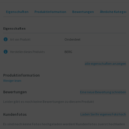
Eigenschaften
Produktinformation
Bewertungen
Ähnliche Kategori
Eigenschaften
Onderdeel
Art von Produkt
BERG
Hersteller dieses Produkts
alle eigenschaften anzeigen
Produktinformation
Weniger lesen
Bewertungen
Eine neue Bewertung schreiben
Leider gibt es noch keine Bewertungen zu diesem Produkt
Kundenfotos
Laden Sie Ihr eigenes Foto hoch
Es sind noch keine Fotos hochgeladen worden! Kundenfotos zuerst hochladen