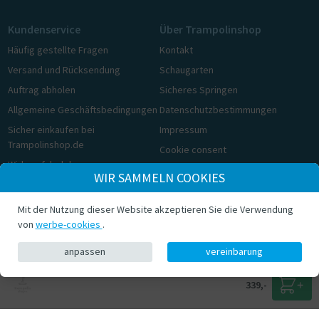
Kundenservice
Über Trampolinshop
Häufig gestellte Fragen
Kontakt
Versand und Rücksendung
Schaugarten
Auftrag abholen
Sicheres Springen
Allgemeine Geschäftsbedingungen
Datenschutzbestimmungen
Sicher einkaufen bei
Impressum
Trampolinshop.de
Cookie consent
Widerrufsbelehrung
WIR SAMMELN COOKIES
Cookie consent
Mit der Nutzung dieser Website akzeptieren Sie die Verwendung
© Trampolinshop.de 2026
von
werbe-cookies
.
anpassen
vereinbarung
339,-