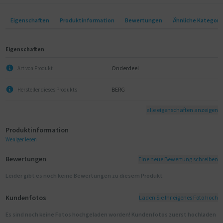
Eigenschaften
Produktinformation
Bewertungen
Ähnliche Kategori
Eigenschaften
Onderdeel
Art von Produkt
BERG
Hersteller dieses Produkts
alle eigenschaften anzeigen
Produktinformation
Weniger lesen
Bewertungen
Eine neue Bewertung schreiben
Leider gibt es noch keine Bewertungen zu diesem Produkt
Kundenfotos
Laden Sie Ihr eigenes Foto hoch
Es sind noch keine Fotos hochgeladen worden! Kundenfotos zuerst hochladen