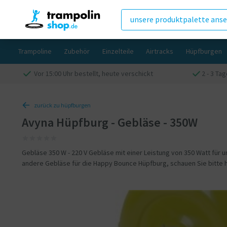
unsere produktpalette ans
Trampoline
Zubehör
Einzelteile
Airtracks
Hüpfburgen
Vor 15:00 Uhr bestellt, heute verschickt
2 - 3 Ta
zurück zu hüpfburgen
Avyna Hüpfburg - Gebläse - 350W
Gebläse 350 W - 220 V Gebläse mit einer Leistung von 350 Watt für
andere Gebläse für die Happy Bounce Hüpfburg, schauen Sie bitte h