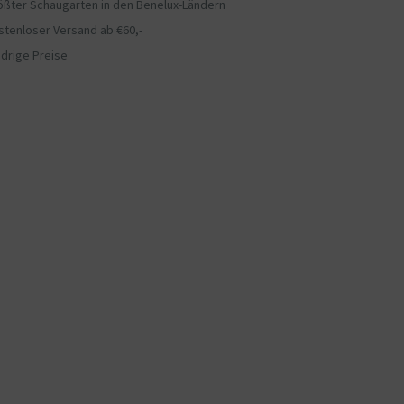
ößter Schaugarten in den Benelux-Ländern
stenloser Versand ab €60,-
edrige Preise