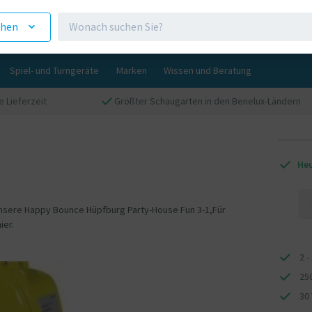
ehen
Spiel- und Turngeräte
Marken
Wissen und Beratung
ge Lieferzeit
Größter Schaugarten in den Benelux-Ländern
Heu
 unsere Happy Bounce Hüpfburg Party-House Fun 3-1,Für
ier.
2 -
25
30