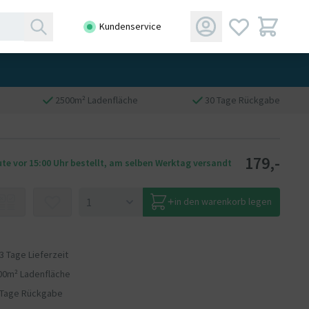
Kundenservice
2500m² Ladenfläche
30 Tage Rückgabe
179,-
te vor 15:00 Uhr bestellt, am selben Werktag versandt
in den warenkorb legen
 3 Tage Lieferzeit
00m² Ladenfläche
 Tage Rückgabe