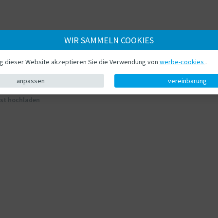
WIR SAMMELN COOKIES
Eine neue Bewertung schreiben
ng dieser Website akzeptieren Sie die Verwendung von
werbe-cookies
.
anpassen
vereinbarung
Laden Sie Ihr eigenes Foto hoch
rst hochladen