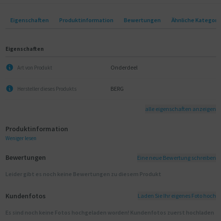
Eigenschaften
Produktinformation
Bewertungen
Ähnliche Kategori
Eigenschaften
Onderdeel
Art von Produkt
BERG
Hersteller dieses Produkts
alle eigenschaften anzeigen
Produktinformation
Weniger lesen
Bewertungen
Eine neue Bewertung schreiben
Leider gibt es noch keine Bewertungen zu diesem Produkt
Kundenfotos
Laden Sie Ihr eigenes Foto hoch
Es sind noch keine Fotos hochgeladen worden! Kundenfotos zuerst hochladen