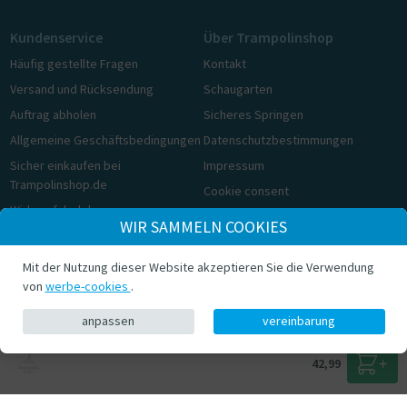
Kundenservice
Über Trampolinshop
Häufig gestellte Fragen
Kontakt
Versand und Rücksendung
Schaugarten
Auftrag abholen
Sicheres Springen
Allgemeine Geschäftsbedingungen
Datenschutzbestimmungen
Sicher einkaufen bei
Impressum
Trampolinshop.de
Cookie consent
Widerrufsbelehrung
WIR SAMMELN COOKIES
Cookie consent
Mit der Nutzung dieser Website akzeptieren Sie die Verwendung
© Trampolinshop.de 2026
von
werbe-cookies
.
anpassen
vereinbarung
42,99