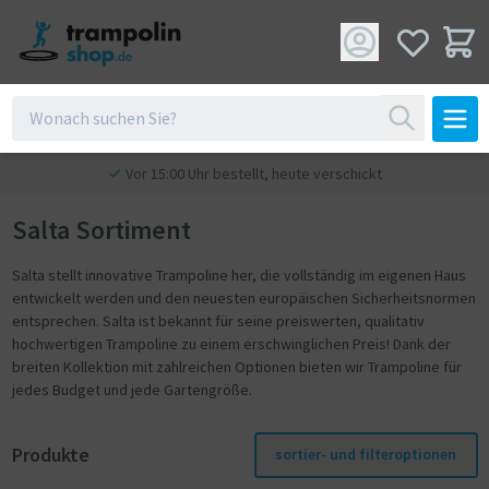
Vor 15:00 Uhr bestellt, heute verschickt
Salta Sortiment
Salta stellt innovative Trampoline her, die vollständig im eigenen Haus
entwickelt werden und den neuesten europäischen Sicherheitsnormen
entsprechen. Salta ist bekannt für seine preiswerten, qualitativ
hochwertigen Trampoline zu einem erschwinglichen Preis! Dank der
breiten Kollektion mit zahlreichen Optionen bieten wir Trampoline für
jedes Budget und jede Gartengröße.
Produkte
sortier- und filteroptionen