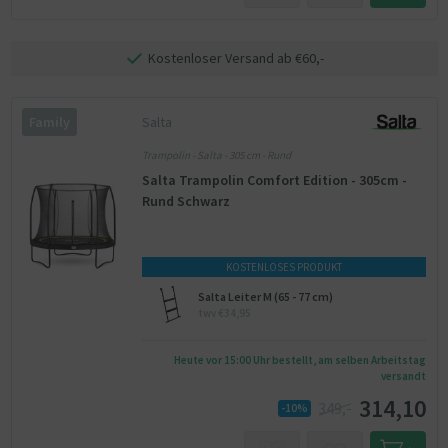
Kostenloser Versand ab €60,-
Salta
Family
Trampolin - Salta - 305 cm - Rund
Salta Trampolin Comfort Edition - 305cm -
Rund Schwarz
KOSTENLOSES PRODUKT
Salta Leiter M (65 - 77 cm)
twv €34,95
Heute vor 15:00 Uhr bestellt, am selben Arbeitstag
versandt
314,10
349,-
-10%