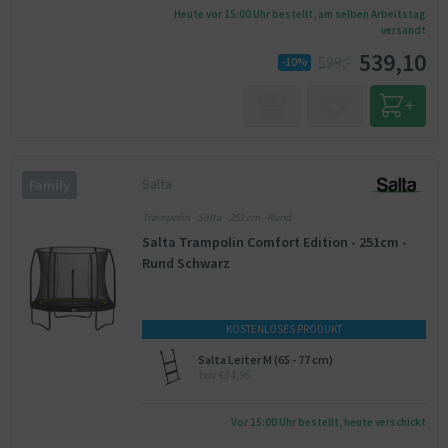
Heute vor 15:00 Uhr bestellt, am selben Arbeitstag
versandt
539,10
599,-
-10%
Salta
Family
Trampolin - Salta - 251 cm - Rund
Salta Trampolin Comfort Edition - 251cm -
Rund Schwarz
KOSTENLOSES PRODUKT
Salta Leiter M (65 - 77 cm)
twv €34,95
Vor 15:00 Uhr bestellt, heute verschickt