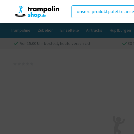
unsere produktpalette ans
Trampoline
Zubehör
Einzelteile
Airtracks
Hüpfburgen
Vor 15:00 Uhr bestellt, heute verschickt
30 