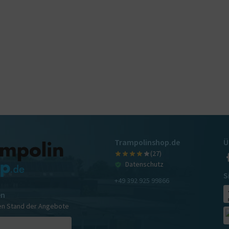
Trampolinshop.de
Ü
(27)
Datenschutz
S
+49 392 925 99866
en
en Stand der Angebote