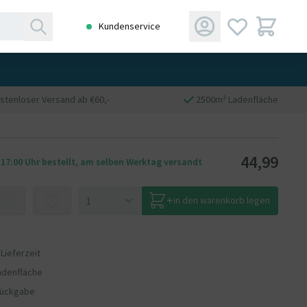
Kundenservice
stenloser Versand ab €60,-
2500m² Ladenfläche
44,99
 17:00 Uhr bestellt, am selben Werktag versandt
in den warenkorb legen
 Lieferzeit
adenfläche
Rückgabe