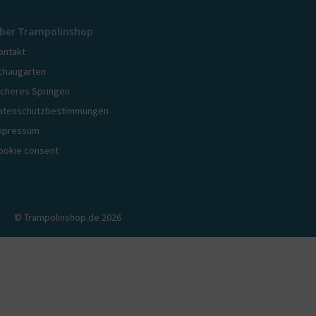
ber Trampolinshop
ontakt
chaugarten
icheres Springen
atenschutzbestimmungen
mpressum
ookie consent
© Trampolinshop.de 2026