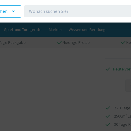
ehen
Spiel- und Turngeräte
Marken
Wissen und Beratung
Tage Rückgabe
Niedrige Preise
Ko
Heute vor
2 - 3 Tage
2500m² L
30 Tage 