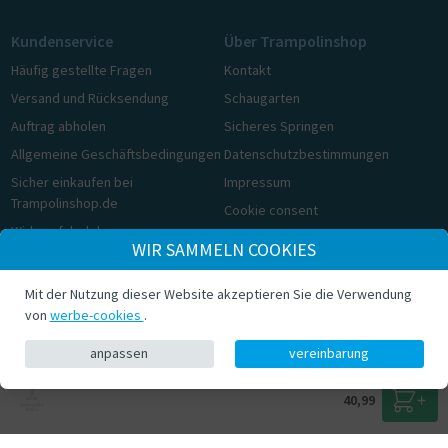
Kundenservice
Über Trampolinshop
Häufig gestellte Fragen
Kontakt
Versand und Rücksendung
Schaugarten
Auftrag abholen
Sicheres Springen
Allgemeine Geschäftsbedingungen
Datenschutzbestimmungen
Sicher einkaufen bei
Impressum
Trampolinshop.de
Cookie consent
Widerrufsbelehrung
WIR SAMMELN COOKIES
Cookie consent
Mit der Nutzung dieser Website akzeptieren Sie die Verwendung
© Trampolinshop.de 2026
von
werbe-cookies
.
anpassen
vereinbarung
40,99