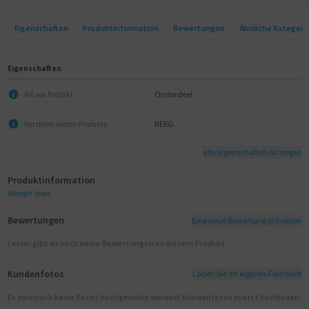
Eigenschaften
Produktinformation
Bewertungen
Ähnliche Kategori
Eigenschaften
Onderdeel
Art von Produkt
BERG
Hersteller dieses Produkts
alle eigenschaften anzeigen
Produktinformation
Weniger lesen
Bewertungen
Eine neue Bewertung schreiben
Leider gibt es noch keine Bewertungen zu diesem Produkt
Kundenfotos
Laden Sie Ihr eigenes Foto hoch
Es sind noch keine Fotos hochgeladen worden! Kundenfotos zuerst hochladen