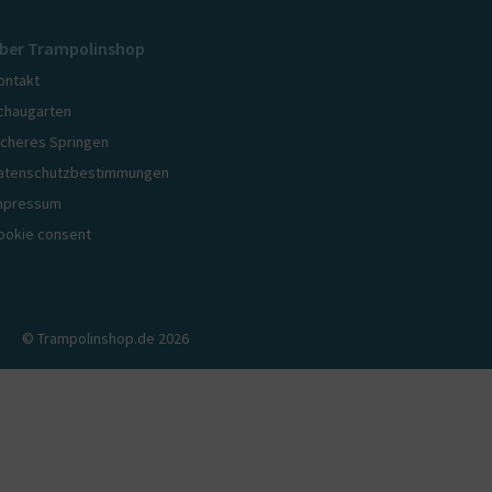
ber Trampolinshop
ontakt
chaugarten
icheres Springen
atenschutzbestimmungen
mpressum
ookie consent
© Trampolinshop.de 2026