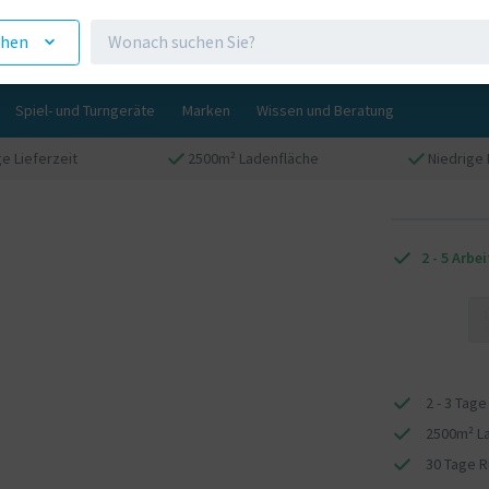
ehen
Spiel- und Turngeräte
Marken
Wissen und Beratung
ge Lieferzeit
2500m² Ladenfläche
Niedrige 
2 - 5 Arbe
2 - 3 Tage
2500m² L
30 Tage 