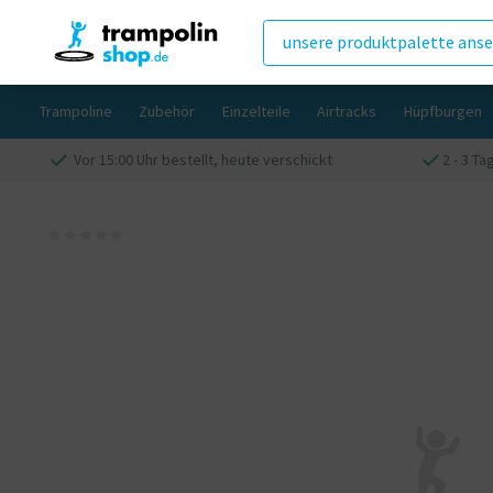
unsere produktpalette ans
Trampoline
Zubehör
Einzelteile
Airtracks
Hüpfburgen
Vor 15:00 Uhr bestellt, heute verschickt
2 - 3 Ta