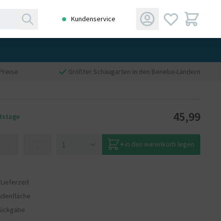
Kundenservice
Preise
Größter Schaugarten in den Benelux-Ländern
45,99
itstage
in den warenkorb legen
 Lieferzeit
adenfläche
Rückgabe