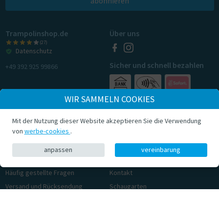
abonnieren
Trampolinshop.de
Über uns
(27)
Datenschutz
Sicher und schnell bezahlen
+49 392 925 99866
WIR SAMMELN COOKIES
Mit der Nutzung dieser Website akzeptieren Sie die Verwendung
von
werbe-cookies
.
anpassen
vereinbarung
Kundenservice
Über Trampolinshop
Häufig gestellte Fragen
Kontakt
Versand und Rücksendung
Schaugarten
Auftrag abholen
Sicheres Springen
Allgemeine Geschäftsbedingungen
Datenschutzbestimmungen