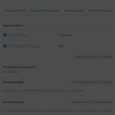
Eigenschaften
Produktinformation
Bewertungen
Ähnliche Kategori
Eigenschaften
Onderdeel
Art von Produkt
BERG
Hersteller dieses Produkts
alle eigenschaften anzeigen
Produktinformation
Weniger lesen
Bewertungen
Eine neue Bewertung schreiben
Leider gibt es noch keine Bewertungen zu diesem Produkt
Kundenfotos
Laden Sie Ihr eigenes Foto hoch
Es sind noch keine Fotos hochgeladen worden! Kundenfotos zuerst hochladen