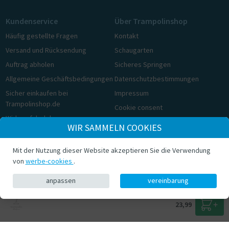
Kundenservice
Über Trampolinshop
Häufig gestellte Fragen
Kontakt
Versand und Rücksendung
Schaugarten
Auftrag abholen
Sicheres Springen
Allgemeine Geschäftsbedingungen
Datenschutzbestimmungen
Sicher einkaufen bei
Impressum
Trampolinshop.de
Cookie consent
Widerrufsbelehrung
WIR SAMMELN COOKIES
Cookie consent
Mit der Nutzung dieser Website akzeptieren Sie die Verwendung
© Trampolinshop.de 2026
von
werbe-cookies
.
anpassen
vereinbarung
23,99