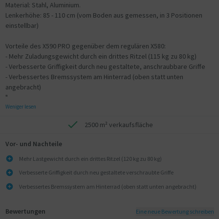
Material: Stahl, Aluminium.
Lenkerhöhe: 85 - 110 cm (vom Boden aus gemessen, in 3 Positionen
einstellbar)
Vorteile des X590 PRO gegenüber dem regulären X580:
- Mehr Zuladungsgewicht durch ein drittes Ritzel (115 kg zu 80 kg)
- Verbesserte Griffigkeit durch neu gestaltete, anschraubbare Griffe
- Verbessertes Bremssystem am Hinterrad (oben statt unten
angebracht)
"
Weniger lesen
2500 m² verkaufsfläche
Vor- und Nachteile
Mehr Lastgewicht durch ein drittes Ritzel (120 kg zu 80 kg)
Verbesserte Griffigkeit durch neu gestaltete verschraubte Griffe
Verbessertes Bremssystem am Hinterrad (oben statt unten angebracht)
Bewertungen
Eine neue Bewertung schreiben