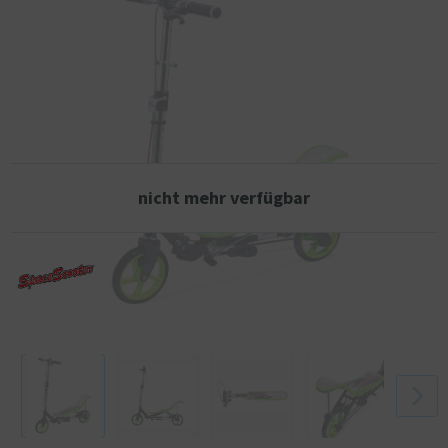
mittlere Strecken. Der Space Scooter PRO trägt somit auch zu einer
besseren Umwelt und weniger Autoverkehr in der (Innen-)Stadt bei.
Da der Space Scooter PRO bis zu einem Gewicht von etwa 115
Kilogramm geeignet ist, ist er nicht nur für Kinder, sondern auch für
Erwachsene geeignet. So kann die ganze Familie den Space Scooter
PRO nutzen.
Neues Modell des Space Scooter PRO Scooters.
nicht mehr verfügbar
Zusammenklappbar
Mit Handbremse und Luftfederung
Ausgestattet mit Super Silent Antriebssystem (2-in-1)
Geeignetes Alter: ab 8 J.
Räder: 2 x 8 Zoll PU
Maximales Ladegewicht: 115 kg.
Material: Stahl, Aluminium.
Lenkerhöhe: 85 - 110 cm (vom Boden aus gemessen, in 3 Positionen
einstellbar)
Vorteile des X590 PRO gegenüber dem regulären X580:
- Mehr Zuladungsgewicht durch ein drittes Ritzel (115 kg zu 80 kg)