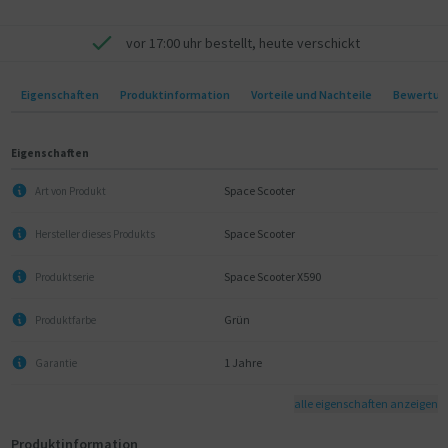
- Verbesserte Griffigkeit durch neu gestaltete, anschraubbare Griffe
- Verbessertes Bremssystem am Hinterrad (oben statt unten
vor 17:00 uhr bestellt, heute verschickt
angebracht)
"
Eigenschaften
Produktinformation
Vorteile und Nachteile
Bewertun
Eigenschaften
Space Scooter
Art von Produkt
Space Scooter
Hersteller dieses Produkts
Space Scooter X590
Produktserie
Grün
Produktfarbe
1 Jahre
Garantie
alle eigenschaften anzeigen
Produktinformation