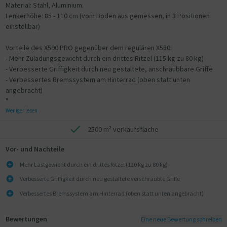
Material: Stahl, Aluminium.
Lenkerhöhe: 85 - 110 cm (vom Boden aus gemessen, in 3 Positionen
einstellbar)
Vorteile des X590 PRO gegenüber dem regulären X580:
- Mehr Zuladungsgewicht durch ein drittes Ritzel (115 kg zu 80 kg)
- Verbesserte Griffigkeit durch neu gestaltete, anschraubbare Griffe
- Verbessertes Bremssystem am Hinterrad (oben statt unten
angebracht)
"
Weniger lesen
2500 m² verkaufsfläche
Vor- und Nachteile
Mehr Lastgewicht durch ein drittes Ritzel (120 kg zu 80 kg)
Verbesserte Griffigkeit durch neu gestaltete verschraubte Griffe
Verbessertes Bremssystem am Hinterrad (oben statt unten angebracht)
Bewertungen
Eine neue Bewertung schreiben