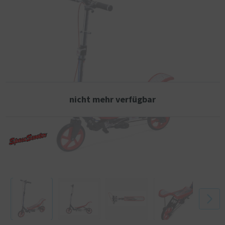
mittlere Strecken. Der Space Scooter PRO trägt somit auch zu einer
besseren Umwelt und weniger Autoverkehr in der (Innen-)Stadt bei.
Da der Space Scooter PRO bis zu einem Gewicht von etwa 115
Kilogramm geeignet ist, ist er nicht nur für Kinder, sondern auch für
Erwachsene geeignet. So kann die ganze Familie den Space Scooter
PRO nutzen.
Neues Modell des Space Scooter PRO Scooters.
nicht mehr verfügbar
Zusammenklappbar
Mit Handbremse und Luftfederung
Ausgestattet mit Super Silent Antriebssystem (2-in-1)
Geeignetes Alter: ab 8 J.
Räder: 2 x 8 Zoll PU
Maximales Ladegewicht: 115 kg.
Material: Stahl, Aluminium.
Lenkerhöhe: 85 - 110 cm (vom Boden aus gemessen, in 3 Positionen
einstellbar)
Vorteile des X590 PRO gegenüber dem regulären X580:
- Mehr Zuladungsgewicht durch ein drittes Ritzel (115 kg zu 80 kg)