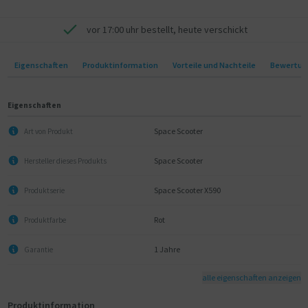
- Verbesserte Griffigkeit durch neu gestaltete, anschraubbare Griffe
- Verbessertes Bremssystem am Hinterrad (oben statt unten
vor 17:00 uhr bestellt, heute verschickt
angebracht)
"
Eigenschaften
Produktinformation
Vorteile und Nachteile
Bewertun
Eigenschaften
Space Scooter
Art von Produkt
Space Scooter
Hersteller dieses Produkts
Space Scooter X590
Produktserie
Rot
Produktfarbe
1 Jahre
Garantie
alle eigenschaften anzeigen
Produktinformation