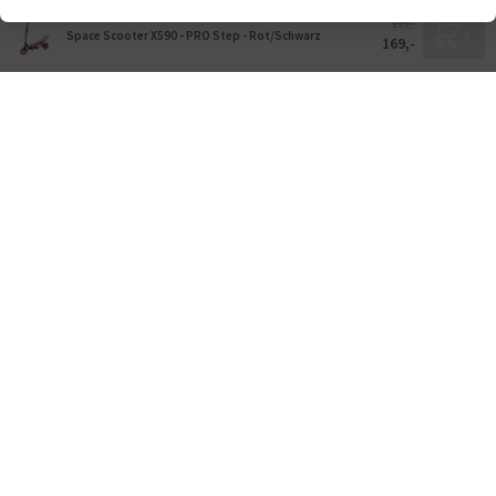
179,-
Space Scooter X590 - PRO Step - Rot/Schwarz
169,-