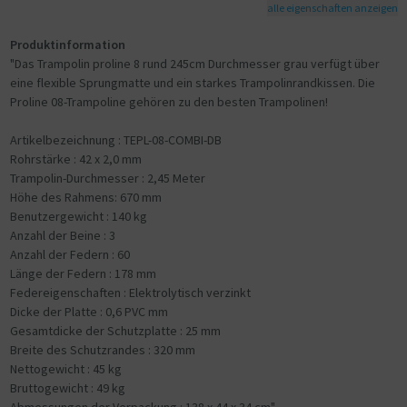
alle eigenschaften anzeigen
Produktinformation
"Das Trampolin proline 8 rund 245cm Durchmesser grau verfügt über
eine flexible Sprungmatte und ein starkes Trampolinrandkissen. Die
Proline 08-Trampoline gehören zu den besten Trampolinen!
Artikelbezeichnung : TEPL-08-COMBI-DB
Rohrstärke : 42 x 2,0 mm
Trampolin-Durchmesser : 2,45 Meter
Höhe des Rahmens: 670 mm
Benutzergewicht : 140 kg
Anzahl der Beine : 3
Anzahl der Federn : 60
Länge der Federn : 178 mm
Federeigenschaften : Elektrolytisch verzinkt
Dicke der Platte : 0,6 PVC mm
Gesamtdicke der Schutzplatte : 25 mm
Breite des Schutzrandes : 320 mm
Nettogewicht : 45 kg
Bruttogewicht : 49 kg
Abmessungen der Verpackung : 138 x 44 x 34 cm"