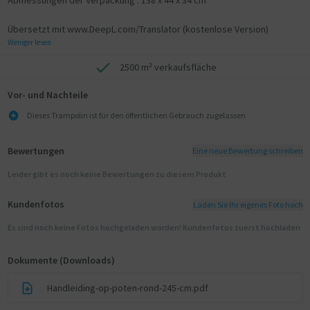
Übersetzt mit www.DeepL.com/Translator (kostenlose Version)
Weniger lesen
2500 m² verkaufsfläche
Vor- und Nachteile
Dieses Trampolin ist für den öffentlichen Gebrauch zugelassen
Bewertungen
Eine neue Bewertung schreiben
Leider gibt es noch keine Bewertungen zu diesem Produkt
Kundenfotos
Laden Sie Ihr eigenes Foto hoch
Es sind noch keine Fotos hochgeladen worden! Kundenfotos zuerst hochladen
Dokumente (Downloads)
Handleiding-op-poten-rond-245-cm.pdf