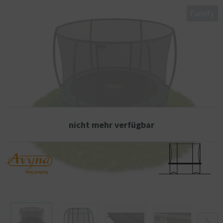
Trampolin-Durchmesser : 2,45 Meter
Family
Höhe des Rahmens: 670 mm
Benutzergewicht : 140 kg
Anzahl der Beine : 3
Anzahl der Federn : 60
Länge der Federn : 178 mm
Federeigenschaften : Elektrolytisch verzinkt
Dicke der Platte : 0,6 PVC mm
Gesamtdicke der Schutzplatte : 25 mm
Breite des Schutzrandes : 320 mm
Nettogewicht : 45 kg
Bruttogewicht : 49 kg
nicht mehr verfügbar
Abmessungen der Verpackung : 138 x 44 x 34 cm"
Übersetzt mit www.DeepL.com/Translator (kostenlose Version)