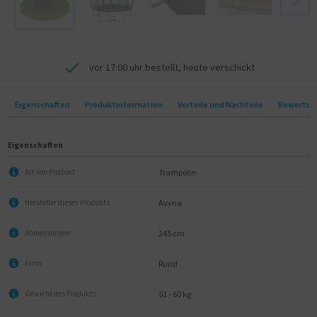
vor 17:00 uhr bestellt, heute verschickt
Eigenschaften
Produktinformation
Vorteile und Nachteile
Bewertun
Eigenschaften
Trampolin
Art von Produkt
Avyna
Hersteller dieses Produkts
245 cm
Abmessungen
Rund
Form
51 - 60 kg
Gewicht des Produkts