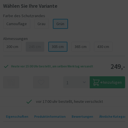
Wählen Sie Ihre Variante
Farbe des Schutzrandes
Camouflage
Grau
Grün
Abmessungen
200 cm
245 cm
305 cm
365 cm
430 cm
249,-
Heute vor 15:00 Uhr bestellt, am selben Werktag versandt
hinzufügen
vor 17:00 uhr bestellt, heute verschickt
Eigenschaften
Produktinformation
Bewertungen
Ähnliche Kategori