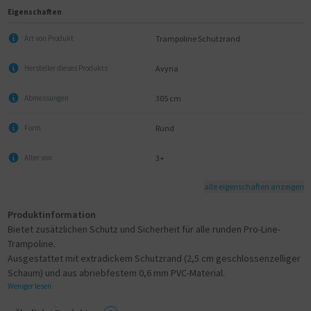
Eigenschaften
Trampoline Schutzrand
Art von Produkt
Avyna
Hersteller dieses Produkts
305 cm
Abmessungen
Rund
Form
3+
Alter von
alle eigenschaften anzeigen
Produktinformation
Bietet zusätzlichen Schutz und Sicherheit für alle runden Pro-Line-
Trampoline.
Ausgestattet mit extradickem Schutzrand (2,5 cm geschlossenzelliger
Schaum) und aus abriebfestem 0,6 mm PVC-Material.
Weniger lesen