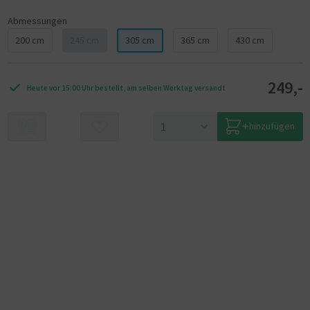
Abmessungen
200 cm
245 cm
305 cm
365 cm
430 cm
249,-
Heute vor 15:00 Uhr bestellt, am selben Werktag versandt
hinzufügen