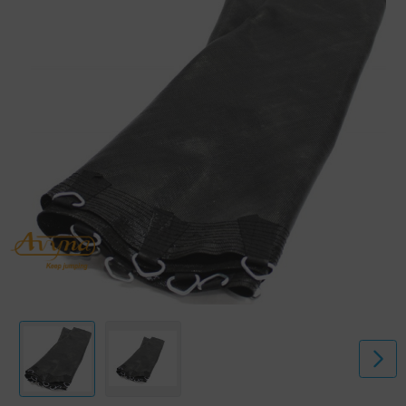
Polypropylen gefertigt und hat 56 Federverbindungen. Außerdem ist
das Sprungtuch so konstruiert, dass die Oberfläche nicht rau, sondern
glatt ist und den Springern keine Schürfwunden und Verbrennungen
zufügen kann.
Die Federn sind am D-Ring des Sprungtuchs befestigt. Dies ist ein
vollständig geschlossener Kunststoffring mit einer starken Stahlplatte
im Inneren. Dadurch wird nicht nur die Lebensdauer der Haken
verlängert, sondern auch sichergestellt, dass die Kinder ihre Finger
nicht dazwischen bekommen können. Avyna-Sprungmatten sind von
höchster Qualität und werden nach den strengsten
Sicherheitsanforderungen getestet.
Ist dies das richtige Sprungtuch für mein Trampolin?
Bei der Auswahl eines neuen Sprungtuches sind zwei Dinge zu
beachten:
1) Die Größe des Trampolins; das Sprungtuch selbst ist kleiner als die
Größe des Trampolins. Halten Sie sich immer an die Größe des
Trampolinrahmens.
2) Die Anzahl der Federn; überprüfen Sie die Anzahl der
Federverbindungen/Haken. Zählen Sie mehr oder weniger Federn als