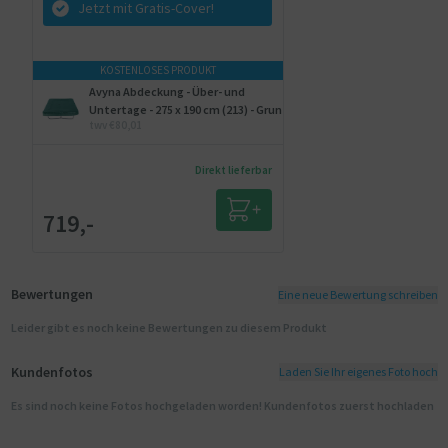
Jetzt mit Gratis-Cover!
KOSTENLOSES PRODUKT
Avyna Abdeckung - Über- und
Untertage - 275 x 190 cm (213) - Grun
twv €80,01
Direkt lieferbar
719,-
Bewertungen
Eine neue Bewertung schreiben
Leider gibt es noch keine Bewertungen zu diesem Produkt
Kundenfotos
Laden Sie Ihr eigenes Foto hoch
Es sind noch keine Fotos hochgeladen worden! Kundenfotos zuerst hochladen