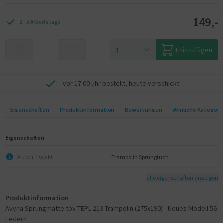
angegeben? Dann haben Sie nicht die richtige Größe des Sprungtuchs.
149,-
2 - 5 Arbeitstage
hinzufügen
vor 17:00 uhr bestellt, heute verschickt
Eigenschaften
Produktinformation
Bewertungen
Ähnliche Kategori
Eigenschaften
Trampolin Sprungtuch
Art von Produkt
alle eigenschaften anzeigen
Produktinformation
Avyna Sprungmatte tbv TEPL-213 Trampolin (275x190) - Neues Modell 56
Federn