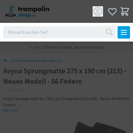
Vor 15:00 Uhr bestellt, heute verschickt
zurück zu trampolin sprungtücher
Avyna Sprungmatte 275 x 190 cm (213) -
Neues Modell - 56 Federn
Avyna Sprungmatte tbv TEPL-213 Trampolin (275x190) - Neues Modell 56
Federn
Mehr lesen
Sprungmatte für Trampolinset 213
Diese Sprungmatte ist geeignet für das Avyna Pro-Line Trampolin 213
mit einer Größe von L 275 x B 190 cm. Das Sprungtuch ist aus