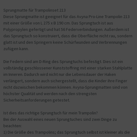
Sprungmatte für Trampolinset 213
Diese Sprungmatte ist geeignet für das Avyna Pro-Line Trampolin 213
mit einer Größe von L 275 x B 190 cm. Das Sprungtuch ist aus
Polypropylen gefertigt und hat 56 Federverbindungen. Außerdem ist
das Sprungtuch so konstruiert, dass die Oberfläche nicht rau, sondern
glatt ist und den Springern keine Schürfwunden und Verbrennungen
zufügen kann.
Die Federn sind am D-Ring des Sprungtuchs befestigt. Dies ist ein
vollständig geschlossener Kunststoffring mit einer starken Stahlplatte
im Inneren. Dadurch wird nicht nur die Lebensdauer der Haken
verlängert, sondern auch sichergestellt, dass die Kinder ihre Finger
nicht dazwischen bekommen können. Avyna-Sprungmatten sind von
höchster Qualität und werden nach den strengsten
Sicherheitsanforderungen getestet.
Ist dies das richtige Sprungtuch für mein Trampolin?
Bei der Auswahl eines neuen Sprungtuches sind zwei Dinge zu
beachten:
1) Die Größe des Trampolins; das Sprungtuch selbst ist kleiner als die