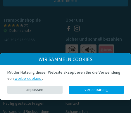
abonnieren
Trampolinshop.de
Über uns
(27)
Datenschutz
Sicher und schnell bezahlen
+49 392 925 99866
WIR SAMMELN COOKIES
Mit der Nutzung dieser Website akzeptieren Sie die Verwendung
von
werbe-cookies
.
anpassen
vereinbarung
Kundenservice
Über Trampolinshop
Häufig gestellte Fragen
Kontakt
Versand und Rücksendung
Schaugarten
Auftrag abholen
Sicheres Springen
Allgemeine Geschäftsbedingungen
Datenschutzbestimmungen