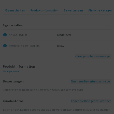
Eigenschaften
Produktinformation
Bewertungen
Ähnliche Kategori
Eigenschaften
Onderdeel
Art von Produkt
BERG
Hersteller dieses Produkts
alle eigenschaften anzeigen
Produktinformation
Weniger lesen
Bewertungen
Eine neue Bewertung schreiben
Leider gibt es noch keine Bewertungen zu diesem Produkt
Kundenfotos
Laden Sie Ihr eigenes Foto hoch
Es sind noch keine Fotos hochgeladen worden! Kundenfotos zuerst hochladen