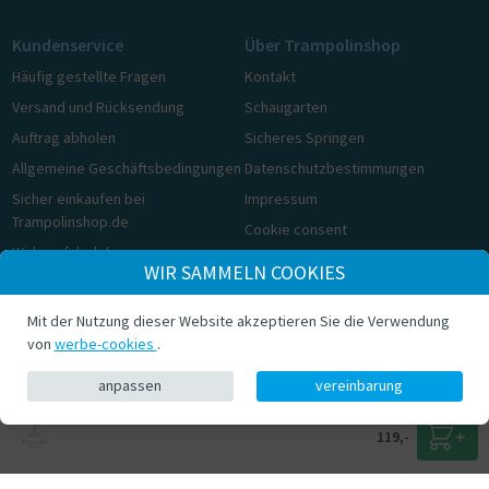
Kundenservice
Über Trampolinshop
Häufig gestellte Fragen
Kontakt
Versand und Rücksendung
Schaugarten
Auftrag abholen
Sicheres Springen
Allgemeine Geschäftsbedingungen
Datenschutzbestimmungen
Sicher einkaufen bei
Impressum
Trampolinshop.de
Cookie consent
Widerrufsbelehrung
WIR SAMMELN COOKIES
Cookie consent
Mit der Nutzung dieser Website akzeptieren Sie die Verwendung
© Trampolinshop.de 2026
von
werbe-cookies
.
anpassen
vereinbarung
119,-