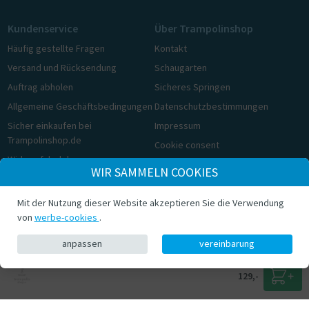
Kundenservice
Über Trampolinshop
Häufig gestellte Fragen
Kontakt
Versand und Rücksendung
Schaugarten
Auftrag abholen
Sicheres Springen
Allgemeine Geschäftsbedingungen
Datenschutzbestimmungen
Sicher einkaufen bei
Impressum
Trampolinshop.de
Cookie consent
Widerrufsbelehrung
WIR SAMMELN COOKIES
Cookie consent
Mit der Nutzung dieser Website akzeptieren Sie die Verwendung
© Trampolinshop.de 2026
von
werbe-cookies
.
anpassen
vereinbarung
129,-