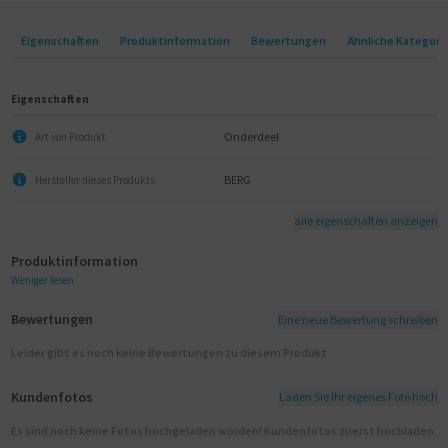
Eigenschaften
Produktinformation
Bewertungen
Ähnliche Kategori
Eigenschaften
Onderdeel
Art von Produkt
BERG
Hersteller dieses Produkts
alle eigenschaften anzeigen
Produktinformation
Weniger lesen
Bewertungen
Eine neue Bewertung schreiben
Leider gibt es noch keine Bewertungen zu diesem Produkt
Kundenfotos
Laden Sie Ihr eigenes Foto hoch
Es sind noch keine Fotos hochgeladen worden! Kundenfotos zuerst hochladen