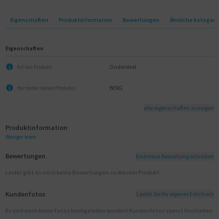
Eigenschaften
Produktinformation
Bewertungen
Ähnliche Kategori
Eigenschaften
Onderdeel
Art von Produkt
BERG
Hersteller dieses Produkts
alle eigenschaften anzeigen
Produktinformation
Weniger lesen
Bewertungen
Eine neue Bewertung schreiben
Leider gibt es noch keine Bewertungen zu diesem Produkt
Kundenfotos
Laden Sie Ihr eigenes Foto hoch
Es sind noch keine Fotos hochgeladen worden! Kundenfotos zuerst hochladen