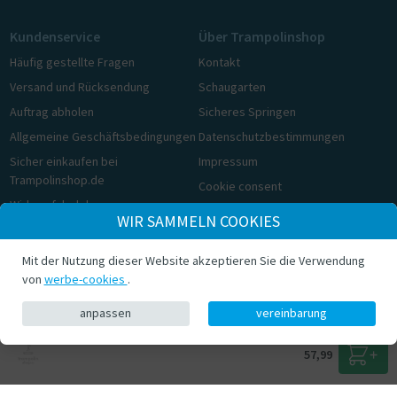
Kundenservice
Über Trampolinshop
Häufig gestellte Fragen
Kontakt
Versand und Rücksendung
Schaugarten
Auftrag abholen
Sicheres Springen
Allgemeine Geschäftsbedingungen
Datenschutzbestimmungen
Sicher einkaufen bei
Impressum
Trampolinshop.de
Cookie consent
Widerrufsbelehrung
WIR SAMMELN COOKIES
Cookie consent
Mit der Nutzung dieser Website akzeptieren Sie die Verwendung
© Trampolinshop.de 2026
von
werbe-cookies
.
anpassen
vereinbarung
57,99