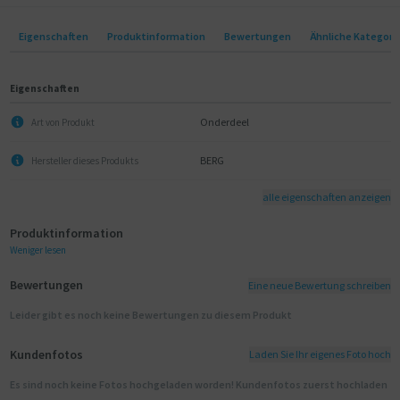
Eigenschaften
Produktinformation
Bewertungen
Ähnliche Kategori
Eigenschaften
Onderdeel
Art von Produkt
BERG
Hersteller dieses Produkts
alle eigenschaften anzeigen
Produktinformation
Weniger lesen
Bewertungen
Eine neue Bewertung schreiben
Leider gibt es noch keine Bewertungen zu diesem Produkt
Kundenfotos
Laden Sie Ihr eigenes Foto hoch
Es sind noch keine Fotos hochgeladen worden! Kundenfotos zuerst hochladen