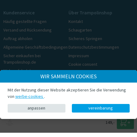
Kundenservice
Über Trampolinshop
Häufig gestellte Fragen
Kontakt
Versand und Rücksendung
Schaugarten
Auftrag abholen
Sicheres Springen
Allgemeine Geschäftsbedingungen
Datenschutzbestimmungen
Sicher einkaufen bei
Impressum
Trampolinshop.de
Cookie consent
Widerrufsbelehrung
WIR SAMMELN COOKIES
Cookie consent
Mit der Nutzung dieser Website akzeptieren Sie die Verwendung
© Trampolinshop.de 2026
von
werbe-cookies
.
anpassen
vereinbarung
149,-