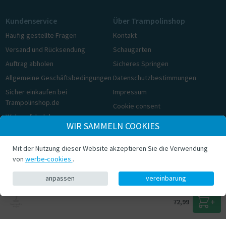
Kundenservice
Über Trampolinshop
Häufig gestellte Fragen
Kontakt
Versand und Rücksendung
Schaugarten
Auftrag abholen
Sicheres Springen
Allgemeine Geschäftsbedingungen
Datenschutzbestimmungen
Sicher einkaufen bei
Impressum
Trampolinshop.de
Cookie consent
Widerrufsbelehrung
WIR SAMMELN COOKIES
Cookie consent
Mit der Nutzung dieser Website akzeptieren Sie die Verwendung
© Trampolinshop.de 2026
von
werbe-cookies
.
anpassen
vereinbarung
72,99