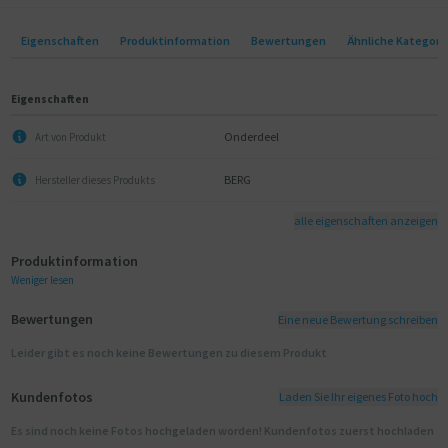
Eigenschaften
Produktinformation
Bewertungen
Ähnliche Kategori
Eigenschaften
Onderdeel
Art von Produkt
BERG
Hersteller dieses Produkts
alle eigenschaften anzeigen
Produktinformation
Weniger lesen
Bewertungen
Eine neue Bewertung schreiben
Leider gibt es noch keine Bewertungen zu diesem Produkt
Kundenfotos
Laden Sie Ihr eigenes Foto hoch
Es sind noch keine Fotos hochgeladen worden! Kundenfotos zuerst hochladen