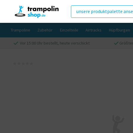
unsere produktpalette ans
Trampoline
Zubehör
Einzelteile
Airtracks
Hüpfburgen
Vor 15:00 Uhr bestellt, heute verschickt
Größter