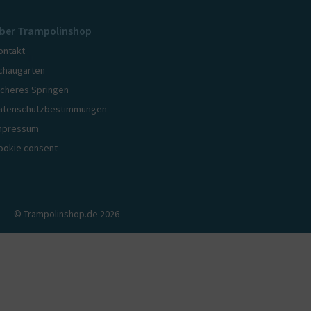
ber Trampolinshop
ontakt
chaugarten
icheres Springen
atenschutzbestimmungen
mpressum
ookie consent
© Trampolinshop.de 2026