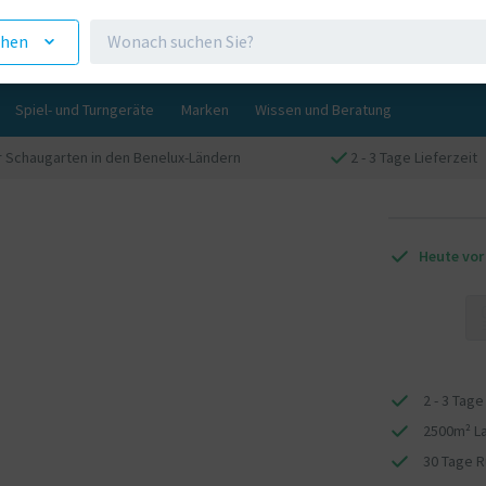
ehen
Spiel- und Turngeräte
Marken
Wissen und Beratung
 Schaugarten in den Benelux-Ländern
2 - 3 Tage Lieferzeit
Heute vor
2 - 3 Tage
2500m² L
30 Tage 