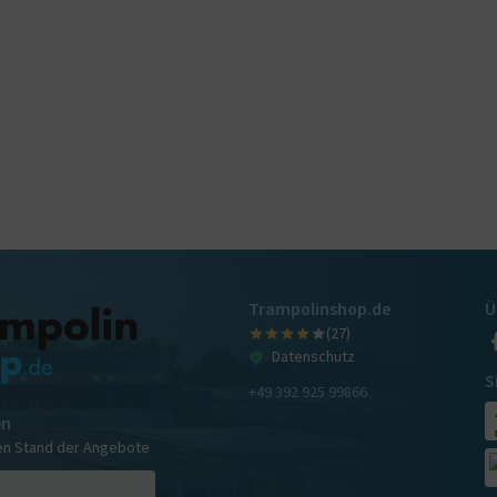
Trampolinshop.de
Ü
(27)
Datenschutz
S
+49 392 925 99866
en
en Stand der Angebote