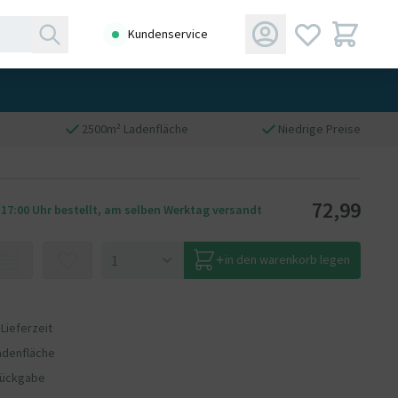
Kundenservice
2500m² Ladenfläche
Niedrige Preise
72,99
 17:00 Uhr bestellt, am selben Werktag versandt
in den warenkorb legen
 Lieferzeit
adenfläche
Rückgabe