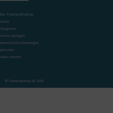
ber Trampolinshop
ontakt
chaugarten
icheres Springen
atenschutzbestimmungen
mpressum
ookie consent
© Trampolinshop.de 2026