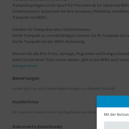
Trampolinspringen ist ein Sport! Für Personen ab 14 Jahren hat BE
Sicherheitsnetz. Entwickeln Sie Ihre Ausdauer, Flexibilität, Konditi
Trampolin von BERG.
Zubehör für Trampoline ohne Sicherheitsnetz
Um Ihr Trampolin zu vervollständigen, können Sie Ihr Trampolin mi
Sie Ihr Trampolin mit der BERG Abdeckung.
Messen Sie alle Ihre Tricks, Sprünge, Flugzeiten und Drehgeschwin
Damit Sie bei Ihren Tricks sicher landen, gibt es bei BERG auch ver
Weniger lesen
Bewertungen
Leider gibt es noch keine Bewertungen zu diesem Produkt
Kundenfotos
Es sind noch keine Fotos hochgeladen worden! Kundenfotos zue
Mit der Nutzu
Dokumente (Downloads)