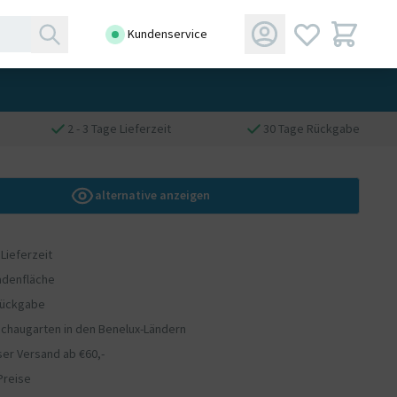
Kundenservice
2 - 3 Tage Lieferzeit
30 Tage Rückgabe
alternative anzeigen
 Lieferzeit
adenfläche
Rückgabe
chaugarten in den Benelux-Ländern
er Versand ab €60,-
Preise