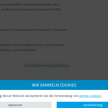
RG ein spezielles Trampolinprogramm ohne
on, Kraft und Koordination mit einem SPORTS-
t unserem Trampolinzubehör erweitern. Schützen
digkeiten mit dem BERG AirHive Jump Tracker.
schiedene Spotting-Matten.
Eine neue Bewertung schreiben
WIR SAMMELN COOKIES
Laden Sie Ihr eigenes Foto hoch
rst hochladen
ng dieser Website akzeptieren Sie die Verwendung von
werbe-cookies
.
anpassen
vereinbarung