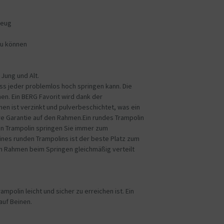
zeug
zu können
Jung und Alt.
ss jeder problemlos hoch springen kann. Die
en. Ein BERG Favorit wird dank der
n ist verzinkt und pulverbeschichtet, was ein
ahre Garantie auf den Rahmen.Ein rundes Trampolin
en Trampolin springen Sie immer zum
ines runden Trampolins ist der beste Platz zum
en Rahmen beim Springen gleichmäßig verteilt
mpolin leicht und sicher zu erreichen ist. Ein
auf Beinen.