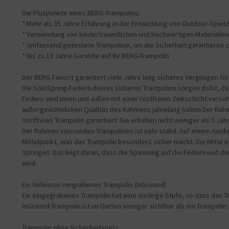
Die Pluspunkte eines BERG-Trampolins:
* Mehr als 35 Jahre Erfahrung in der Entwicklung von Outdoor-Spiel
* Verwendung von kinderfreundlichen und hochwertigen Materialien
* Umfassend getestete Trampoline, um die Sicherheit garantieren 
* Bis zu 13 Jahre Garantie auf Ihr BERG-Trampolin
Der BERG Favorit garantiert viele Jahre lang sicheres Vergnügen für 
Die SoloSpring-Federn dieses sicheren Trampolins sorgen dafür, da
Federn sind innen und außen mit einer rostfreien Zinkschicht verseh
außergewöhnlichen Qualität des Rahmens jahrelang halten.Der Rahme
rostfreies Trampolin garantiert. Sie erhalten nicht weniger als 5 J
Der Rahmen von runden Trampolinen ist sehr stabil. Auf einem rund
Mittelpunkt, was das Trampolin besonders sicher macht. Die Mitte e
Springen. Das liegt daran, dass die Spannung auf die Federn und d
wird.
Ein teilweise vergrabenes Trampolin (InGround)
Ein eingegrabenes Trampolin hat eine niedrige Stufe, so dass das Tra
InGround-Trampolin ist im Garten weniger sichtbar als ein Trampolin 
Trampolin ohne Sicherheitsnetz