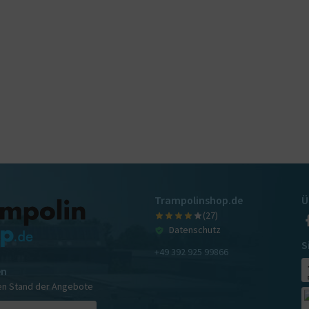
Trampolinshop.de
Ü
(27)
Datenschutz
S
+49 392 925 99866
en
en Stand der Angebote