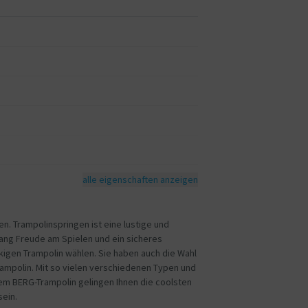
RG ein spezielles Trampolinprogramm ohne
on, Kraft und Koordination mit einem SPORTS-
t unserem Trampolinzubehör erweitern. Schützen
digkeiten mit dem BERG AirHive Jump Tracker.
schiedene Spotting-Matten.
alle eigenschaften anzeigen
n. Trampolinspringen ist eine lustige und
lang Freude am Spielen und ein sicheres
igen Trampolin wählen. Sie haben auch die Wahl
mpolin. Mit so vielen verschiedenen Typen und
nem BERG-Trampolin gelingen Ihnen die coolsten
sein.