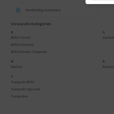
Handleiding-trampoline
Verwandte Kategorien
B
G
BERG Favorit
Garten
BERG InGround
BERG Rundes Trampolin
M
R
Marken
Rundes
T
Trampolin BERG
Trampolin Inground
Trampoline