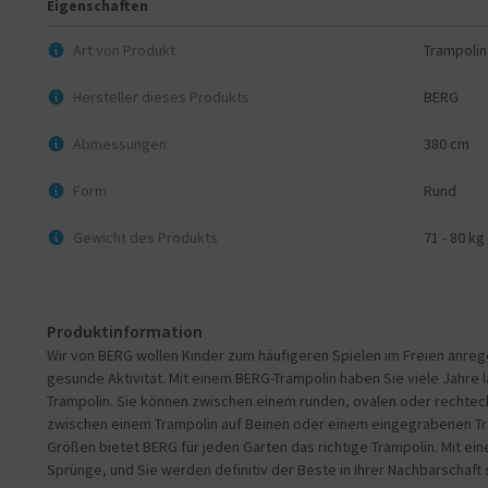
Eigenschaften
Trampolin ohne Sicherheitsnetz
Trampolinspringen ist ein Sport! Für Personen ab 14 Jahren hat BE
Art von Produkt
Trampolin
Sicherheitsnetz. Entwickeln Sie Ihre Ausdauer, Flexibilität, Konditi
Trampolin von BERG.
Hersteller dieses Produkts
BERG
Zubehör für Trampoline ohne Sicherheitsnetz
Abmessungen
380 cm
Um Ihr Trampolin zu vervollständigen, können Sie Ihr Trampolin mi
Sie Ihr Trampolin mit der BERG Abdeckung.
Form
Rund
Messen Sie alle Ihre Tricks, Sprünge, Flugzeiten und Drehgeschwin
Damit Sie bei Ihren Tricks sicher landen, gibt es bei BERG auch ver
Gewicht des Produkts
71 - 80 kg
Produktinformation
Wir von BERG wollen Kinder zum häufigeren Spielen im Freien anrege
gesunde Aktivität. Mit einem BERG-Trampolin haben Sie viele Jahre 
Trampolin. Sie können zwischen einem runden, ovalen oder rechteck
zwischen einem Trampolin auf Beinen oder einem eingegrabenen Tra
Größen bietet BERG für jeden Garten das richtige Trampolin. Mit ei
Sprünge, und Sie werden definitiv der Beste in Ihrer Nachbarschaft 