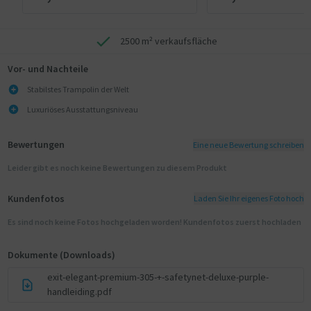
2500 m² verkaufsfläche
Vor- und Nachteile
Stabilstes Trampolin der Welt
Luxuriöses Ausstattungsniveau
Bewertungen
Eine neue Bewertung schreiben
Leider gibt es noch keine Bewertungen zu diesem Produkt
Kundenfotos
Laden Sie Ihr eigenes Foto hoch
Es sind noch keine Fotos hochgeladen worden! Kundenfotos zuerst hochladen
Dokumente (Downloads)
exit-elegant-premium-305-+-safetynet-deluxe-purple-
handleiding.pdf