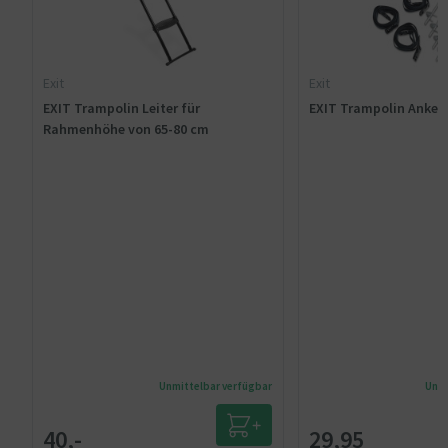
Exit
Exit
EXIT Trampolin Leiter für
EXIT Trampolin Anker-
Rahmenhöhe von 65-80 cm
Unmittelbar verfügbar
Unmi
40,-
29,95