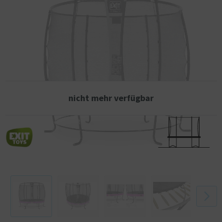
L-förmigen Beinen ist sehr stark und daher super sicher und stabil.
Dieses EXIT Elegant Premium Trampolin wird standardmäßig mit einem
Deluxe-Sicherheitsnetz mit kinderfreundlichem Eingang durch die
überlappende Tür geliefert. Das Deluxe-Sicherheitsnetz ist hochwertig
verarbeitet mit extra dickem Schaumstoff um die Pfosten und wird
oben und unten von Glasfaserringen umspannt. EXIT Elegant Premium
Trampoline sind nicht nur schön und von guter Qualität, sondern auch
langlebig. Der Rahmen ist verzinkt und anschließend
pulverbeschichtet, damit Rost keine Chance hat.
nicht mehr verfügbar
Im Vergleich zum Standard-Elegant-Trampolin verfügt das EXIT Elegant
Premium-Trampolin über extra lange Federn für das ultimative
Sprungerlebnis und einen längeren Rock am Schutzrand für ein
schöneres Aussehen. Die Füllung ist auch dicker für noch mehr Schutz
und die dickere PVC-Deckschicht verlängert die Lebensdauer.
Das innovative Befestigungssystem des Rahmens sorgt dafür, dass
Sie das Trampolin viel einfacher aufbauen können als bei anderen
Trampolinen. Der Schutzrand ist stabil und mit einem speziell von EXIT
Toys entwickelten Foot Protection System (FPS) ausgestattet, damit
du beim Springen auf dem Trampolin niemals mit dem Fuß zwischen die